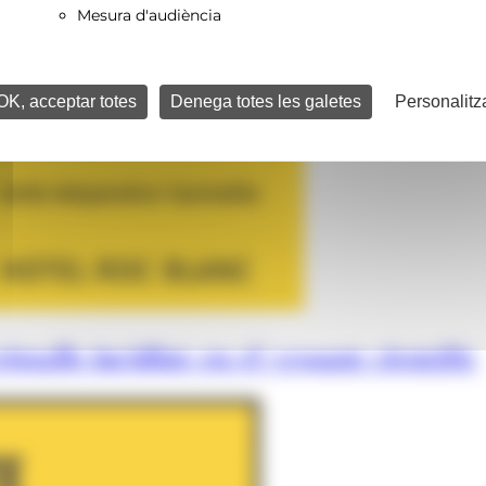
Mesura d'audiència
OK, acceptar totes
Denega totes les galetes
Personalitz
istalls incidint en el vessant científic