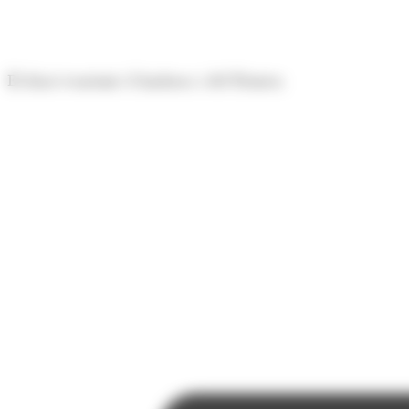
Panell de gestió de galetes
El diari econòmic d'Andorra i del Pirineu