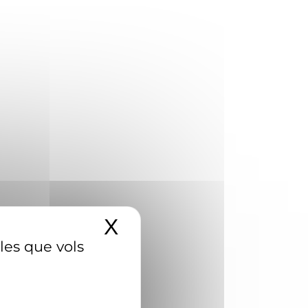
X
Amaga el banner d
 les que vols