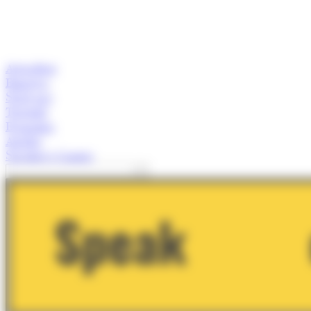
Actualitat
Empresa
Start-ups
Turisme
Economia
Anàlisi
Speaker's Corner