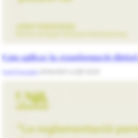
Com aplicar la transformació digita
Jordi Fernández
09/04/2019 A LES 18:18