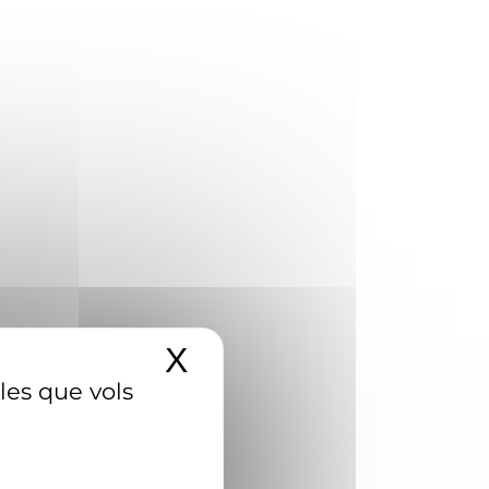
X
Amaga el banner d
 les que vols