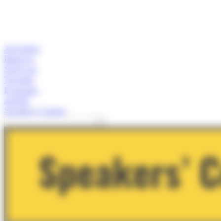
Actualitat
Empresa
Start-ups
Turisme
Economia
Anàlisi
Speaker's Corner