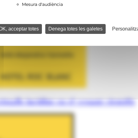
Mesura d'audiència
OK, acceptar totes
Denega totes les galetes
Personalitz
istalls incidint en el vessant científic