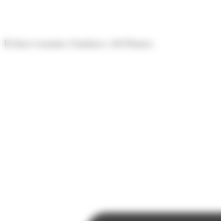
Panell de gestió de galetes
El diari econòmic d'Andorra i del Pirineu