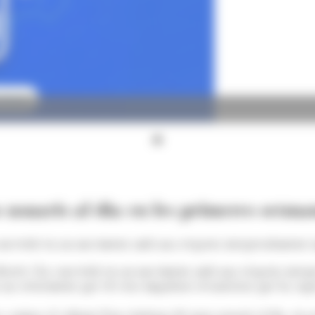
 usuaris al dia en les primeres setm
 convertit en un moviment amb una resposta inesperadament 
iscret s’ha convertit en un moviment amb una resposta inespe
t un creixement que els seus impulsors reconeixen que ha supera
t a sumar al voltant d’un centenar de nous usuaris al dia, en