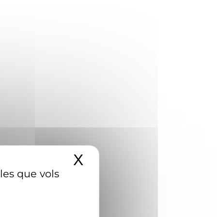
X
Amaga el banner d
 les que vols