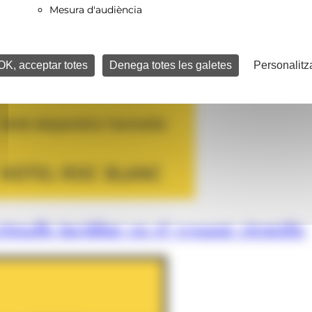
Mesura d'audiència
OK, acceptar totes
Denega totes les galetes
Personalitz
istalls incidint en el vessant científic