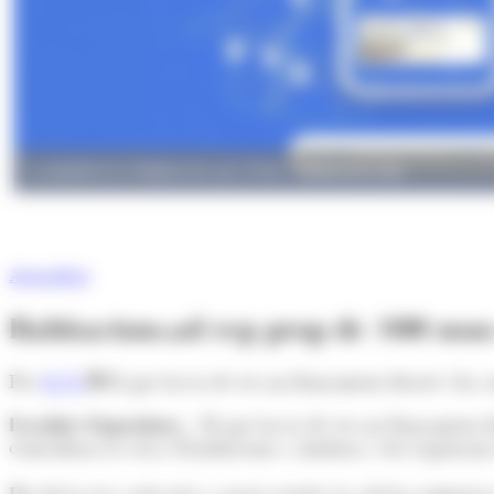
La plataforma Habitacions.ad. (Foto: Habitacions.ad)
Actualitat
Habitacions.ad rep prop de 100 nous
Per
M. R.
El que havia de ser un llançament discret s’ha
Escaldes-Engordany.–
El que havia de ser un llançament d
centralitzar la cerca d’habitacions a Andorra, està registran
Des de la seva activació a xarxes socials, la web ha comença