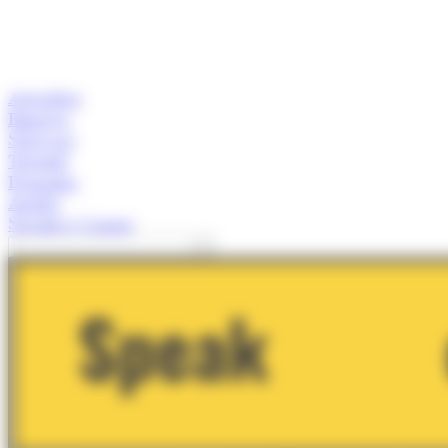
Actualitat
Empresa
Start-ups
Turisme
Economia
Anàlisi
Speaker's Corner