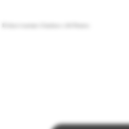
Panell de gestió de galetes
El diari econòmic d'Andorra i del Pirineu