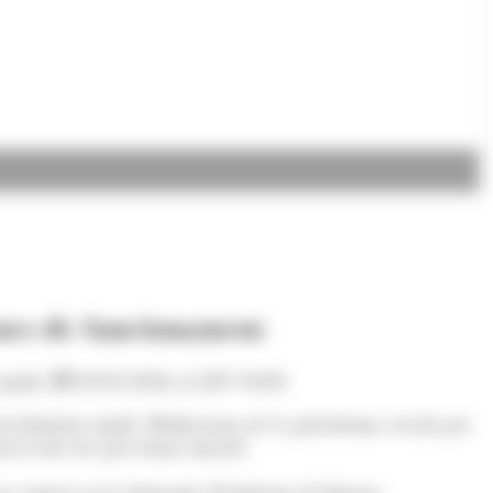
anes de funcionament
ràpida.
03/05/2026 A LES 10:00
radament ràpida. Habitacions.ad, la plataforma creada per
t totes les previsions inicials.
 un context on la demanda d’habitatge de lloguer,