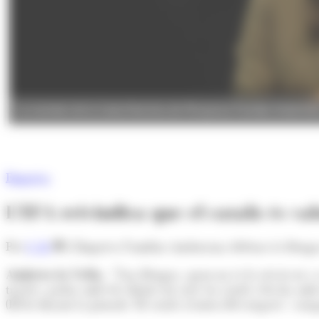
La membre de la Junta Directiva de l’Empresa Familiar Andorrana
Empresa
L'EFA reivindica que el català és val
Per
I. M.
L'Empresa Familiar Andorrana defensa la llengua c
Andorra la Vella.-
"Una llengua, quan no es fa servir ni a c
tractes, parlar amb els clients tot això en català i fer-ho 
(EFA) durant la jornada 'El català al món dels negocis', coo