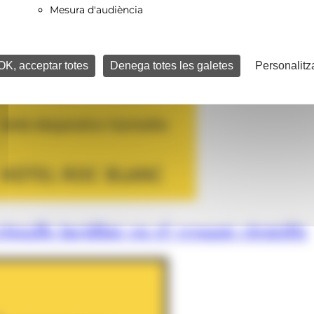
Mesura d'audiència
OK, acceptar totes
Denega totes les galetes
Personalitz
istalls incidint en el vessant científic