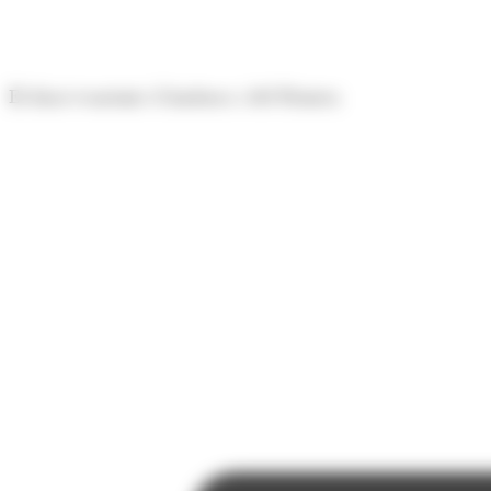
Panell de gestió de galetes
El diari econòmic d'Andorra i del Pirineu