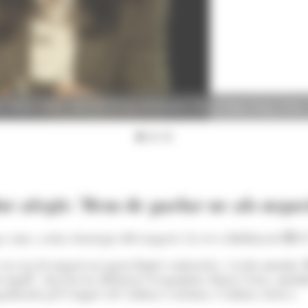
, Maria Creus, neta de l'excap de Govern, Òscar Ribas Reig. (Foto: I
or afegit: 'Hem de parlar-ne als negoc
om a actiu estratègic dels negocis i la seva fidelització
07
asa ni als negocis ni quan firmes contractes, s’acaba morint. 
amb orgull". Així ho ha defensat l'economista Maria Creus, me
rganitzada pel Congrés de Cultura Catalana i Cultura Activa.