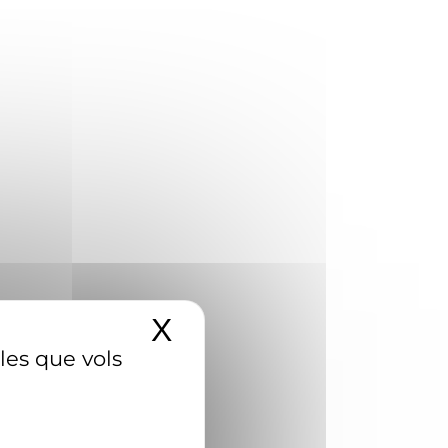
X
Amaga el banner d
 les que vols