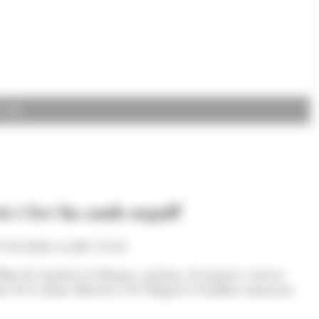
. M.)
is i fer-ho amb orgull'
/03/2026 A LES 13:50
Hem de repulsar la llengua catalana als negocis i tancar
mbre de la Junta Directiva de l'Empresa Familiar Anorrana