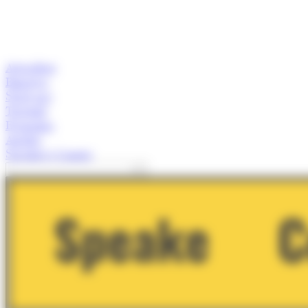
Actualitat
Empresa
Start-ups
Turisme
Economia
Anàlisi
Speaker's Corner