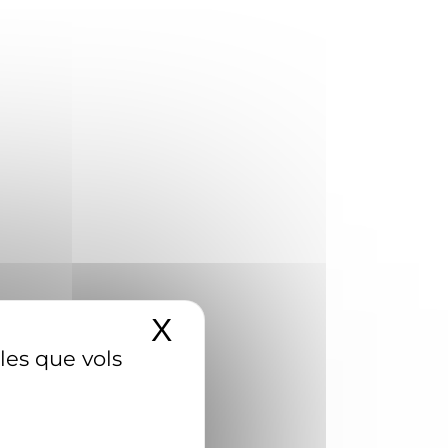
X
Amaga el banner d
 les que vols