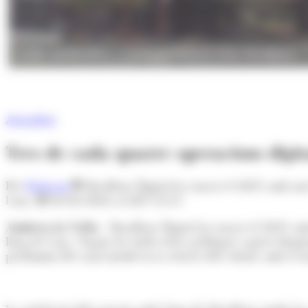
L'edifici del MoraBanc a l'avinguda Meritxell. (Foto: MoraBanc)
Actualitat
Tres de cada quatre operacions digit
Per
Redacció
MoraBanc Digital ha tancat el 2025 amb unes x
l’any.
02/02/2026 A LES 12:15
Andorra la Vella.-
MoraBanc Digital ha tancat el 2025 amb u
llarg de l’any. Segons les dades fetes públiques aquest diume
predomini del canal mòbil en la relació dels clients amb el b