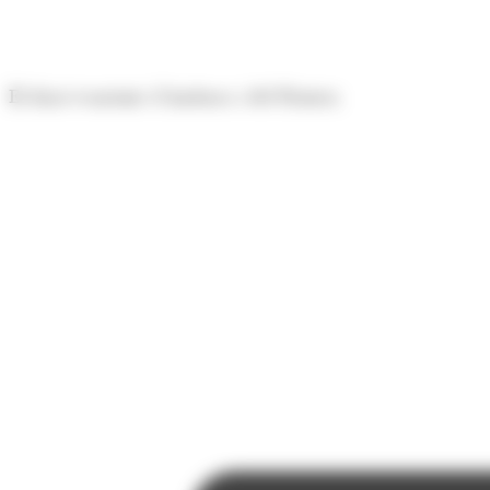
Panell de gestió de galetes
El diari econòmic d'Andorra i del Pirineu