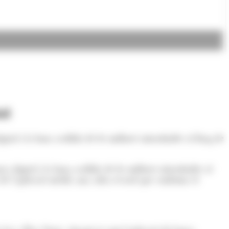
il
al i la bona acollida de les millores introduïdes al llarg de
digital i la bona acollida de les millores introduïdes al
 de l’aplicació mòbil, una xifra rècord que confirma el