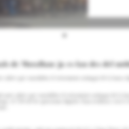
als de MoraBanc ja es fan des del mòb
ifres que consoliden el creixement sostingut de la banca digit
nes xifres que consoliden el creixement sostingut de la banca 
nge, el 76% de les operacions digitals s’han realitzat a través
anc.