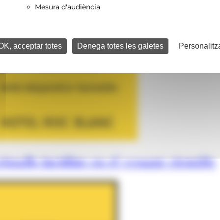
Mesura d'audiència
OK, acceptar totes
Denega totes les galetes
Personalitz
istalls incidint en el vessant científic