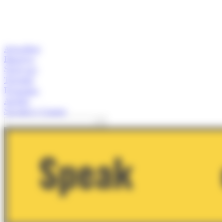
Actualitat
Empresa
Start-ups
Turisme
Economia
Anàlisi
Speaker's Corner