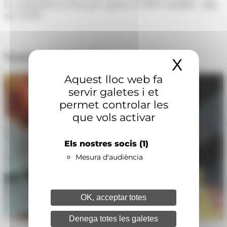
les sol·licituds ha estat per superar el LECS familiar, amb
un 78,8%.
Notícies relacionades
X
Amaga
Aquest lloc web fa
servir galetes i et
permet controlar les
que vols activar
Els nostres socis
(1)
Mesura d'audiència
OK, acceptar totes
Denega totes les galetes