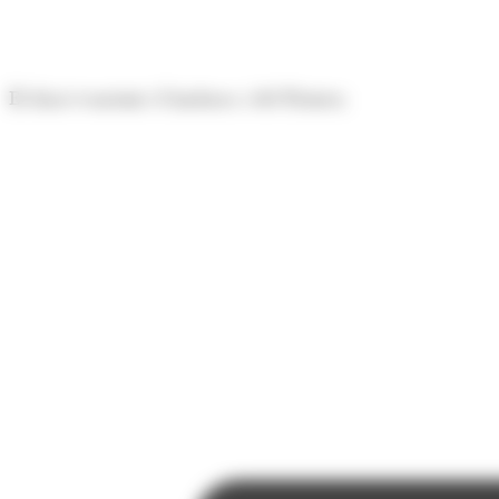
Panell de gestió de galetes
El diari econòmic d'Andorra i del Pirineu