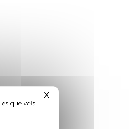
X
Amaga el banner d
 les que vols