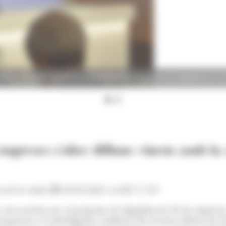
, Marc Rossell, durant la presentació del programa de digitalització d
 empreses s'obre dilluns vinent amb la
t de les dades
10/03/2025 A LES 17:29
a convocatòria per al programa de digitalització de les empres
seguretat i la intel·ligència artificial. El secretari d'Estat d