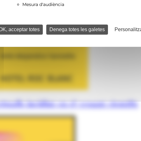
Mesura d'audiència
OK, acceptar totes
Denega totes les galetes
Personalitz
istalls incidint en el vessant científic