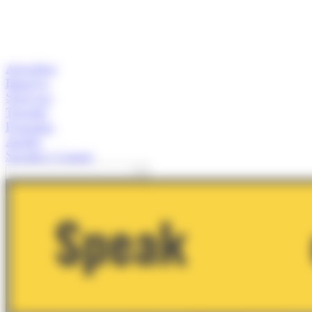
Actualitat
Empresa
Start-ups
Turisme
Economia
Anàlisi
Speaker's Corner