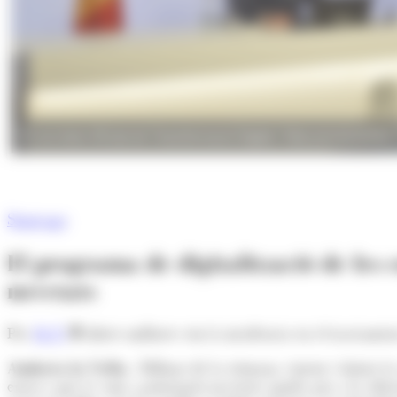
El secretari d'Estat de Transformació Digital i Telecomunicacions
Start-ups
El programa de digitalització de les
novetats
Per
M. F.
Altres millores són la incidència en el tractamen
Andorra la Vella.-
Dilluns de la setmana vinent s'obrirà l
euros i que té com a principals novetats ajudes per a la ciber