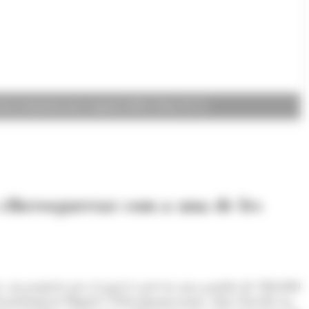
e les empreses per a aquest 2025. (Foto: M. F.)
 ciberseguretat com a una de les
es, un projecte per al qual es preveu una partida de 500.000
e Transformació Digital i Telecomunicacions, Marc Rossell, ha