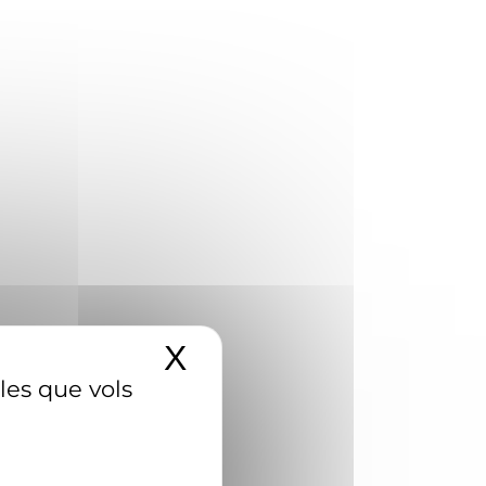
X
Amaga el banner d
 les que vols