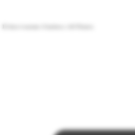
Panell de gestió de galetes
El diari econòmic d'Andorra i del Pirineu