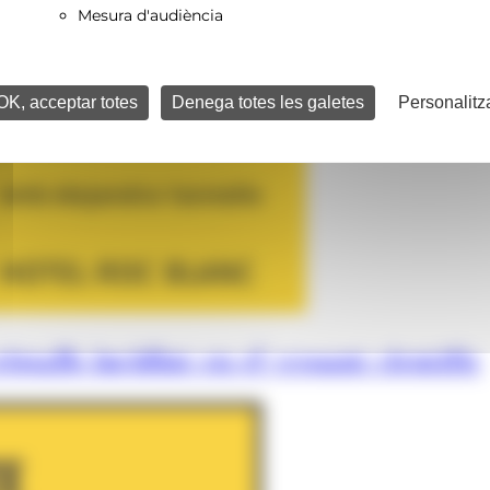
Mesura d'audiència
OK, acceptar totes
Denega totes les galetes
Personalitz
istalls incidint en el vessant científic