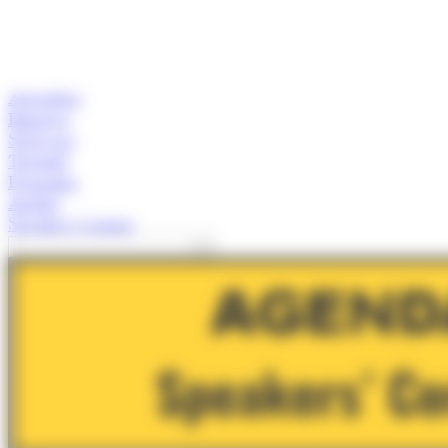
Actualitat
Empresa
Start-ups
Turisme
Economia
Anàlisi
Speaker's Corner