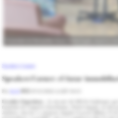
El president de Metropolitan House, Rafael Angulo, durant la confe
Speaker's Corner
Speakers'Corner: el futur immobiliar
Per
M. R.
29/12/2022 A LES 10:15
Escaldes-Engordany.-
Ja són més de 800 les habitatges que 
fundador de l'empresa barcelonina, Rafael Angulo, no descar
Andorra. Així ho va anunciar Angulo el passat dilluns 19 de
personalitzat, és possible?' que es va emmarcar dins el cicl