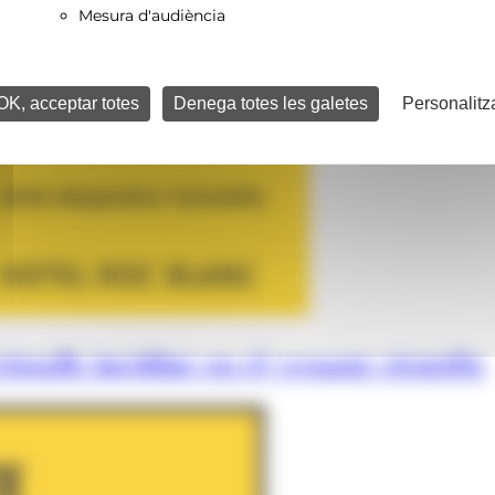
Mesura d'audiència
OK, acceptar totes
Denega totes les galetes
Personalitz
istalls incidint en el vessant científic