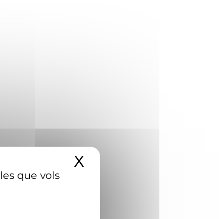
X
Amaga el banner d
 les que vols