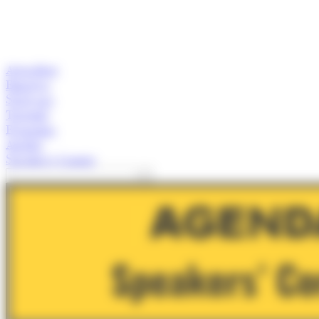
Actualitat
Empresa
Start-ups
Turisme
Economia
Anàlisi
Speaker's Corner