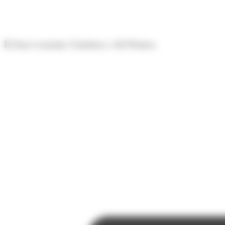
Panell de gestió de galetes
El diari econòmic d'Andorra i del Pirineu