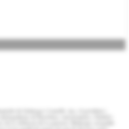
italet de Llobregat i Cornellà. Ara, el president i
a metropolitana de Barcelona: concretament a Madrid i
 de la celebració de la ponència 'Habitatge assequible
sar el seu model de negoci davant de diversos actors