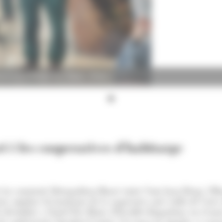
rència a l'Hotel Roc Blanc. (Foto: )
i i les cooperatives d'habitatge
ha construït Metropolitan House entre Sant Joan Despí, l'Hosp
ta ampliar els horitzons de la cooperativa més enllà de l'àre
 desembre a l'hotel Roc Blanc d'Escaldes-Engordany en el marc
e de conferències Speakers'Corner. Un espai on Angulo va expo