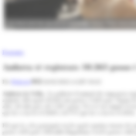
Una dona amb dos gossos en una imatge d'arxiu. (Foto: Arxiu A
Economia
Andorra té registrats 10.263 gossos 
Per
Redacció
24/02/2022 A LES 10:22
Andorra la Vella.-
La població d'animals de companyia reg
animals, dels quals 10.263 són gossos i 3.425 gats. Segons le
altes, de 646 gats i de 1.207 gossos. Si es té en compte el 
que hi va haver el 2020 o els 973 que hi va haver el 2016.
Pel que fa a les parròquies en les quals consten censats els
gossos i 418 gats), d'Escaldes-Engordany (1.651 gossos i 468 g