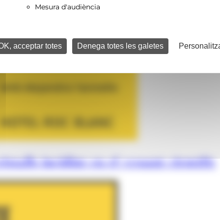
Mesura d'audiència
OK, acceptar totes
Denega totes les galetes
Personalitz
istalls incidint en el vessant científic