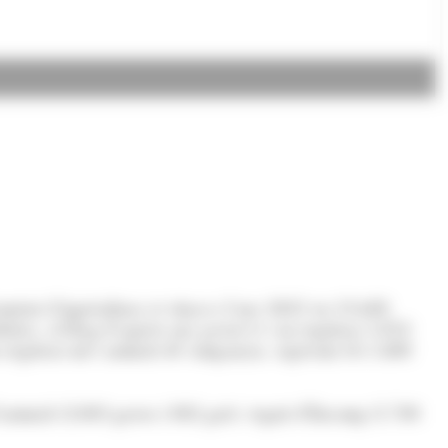
tament d'Agricultura se situava l'any 2021 en 13.688
stica, al llarg d'aquest any passat es van registrar 1.853
an registrar més animals de companyia, superant els 1.408
'animals (2.003 gossos i 802 gats), seguit d'Encamp (1.708