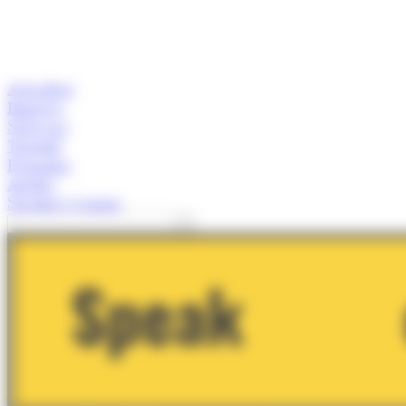
Actualitat
Empresa
Start-ups
Turisme
Economia
Anàlisi
Speaker's Corner