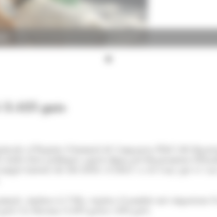
NA)
i 3.425 gats
istrada al Registre d'Animals de Companyia (RAC) del depar
s dades fetes públiques aquest dijous pel departament d'Estadí
recompte històric des del 2010, el 2021 va ser l'any que es v
 animals, Andorra la Vella, registra el nombre més important d
ats) i la Massana (1.495 gossos i 492 gats).