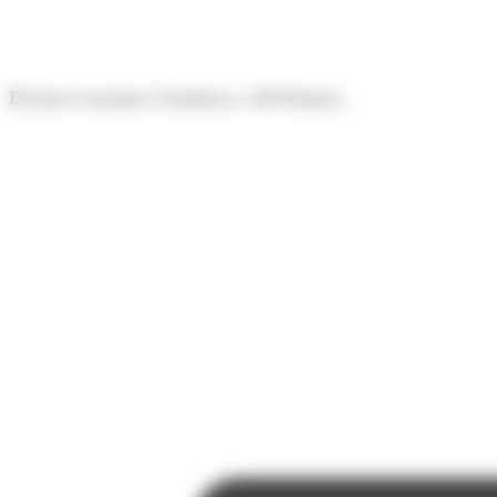
Panell de gestió de galetes
El diari econòmic d'Andorra i del Pirineu