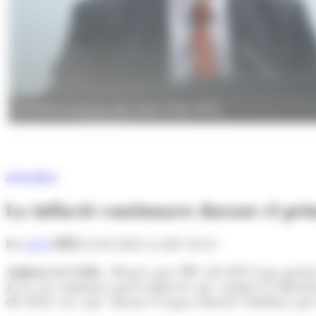
El ministre portaveu, Eric Jover. (Foto: SFG)
Actualitat
La inflació continuarà durant el pr
Per
M. P.
12/01/2022 A LES 18:53
Andorra la Vella.-
Després que l'IPC del 2021 hagi quedat 
Jover, ha confirmat aquest dimecres que, malgrat la dificult
del 2022, tot i que "durant el segon semestre semblaria que l