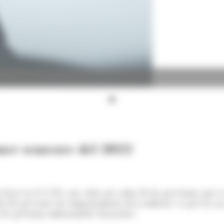
imer semestre del 2022
fixat en el 3,3%, una xifra per sobre de les previsions que e
at de preveure els comportaments de la inflació, es preveu un
es pressions inflacionistes baixarien".