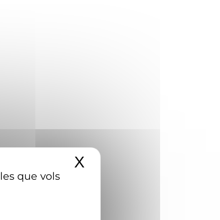
X
Amaga el banner d
 les que vols