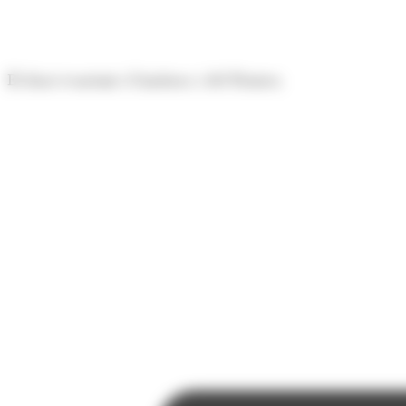
Panell de gestió de galetes
El diari econòmic d'Andorra i del Pirineu