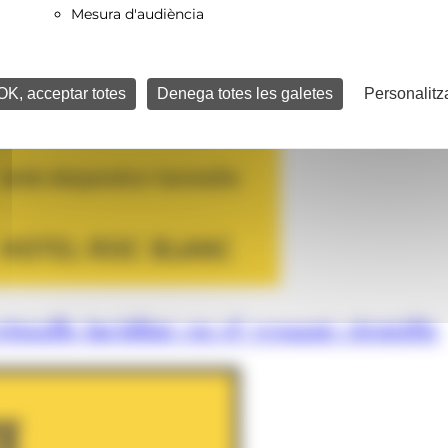
Mesura d'audiència
OK, acceptar totes
Denega totes les galetes
Personalitz
istalls incidint en el vessant científic