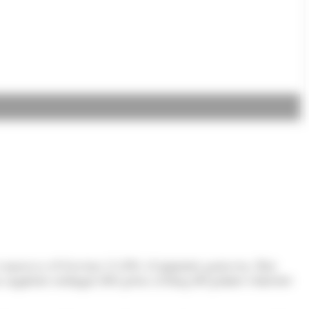
s marcava el Govern (+1,4%), el ministre portaveu, Eric
 augment sostingut dels preus al llarg del primer semestre