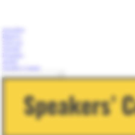
Actualitat
Empresa
Start-ups
Turisme
Economia
Anàlisi
Speaker's Corner