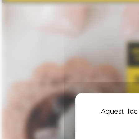
Aquest lloc 