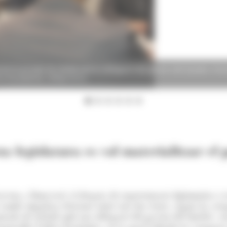
nt la jornada de treball amb la delegació del govern del Quebec forma
ers Econòmics. (Foto: A.S.)
 legislatura es vol materialitzar el 
overn a Mont-real, el despatx de representació diplomàtica i
i també impulsar relacions entre tots dos estats, segons ha ass
rnada de treball amb una delegació del govern del Quebec, enc
ponsable d'Afers Econòmics, en la qual Gallardo ha assegurat q