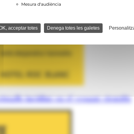
Mesura d'audiència
OK, acceptar totes
Denega totes les galetes
Personalitz
istalls incidint en el vessant científic