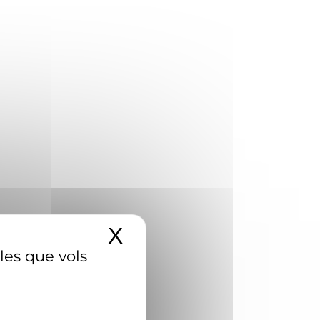
X
Amaga el banner d
 les que vols