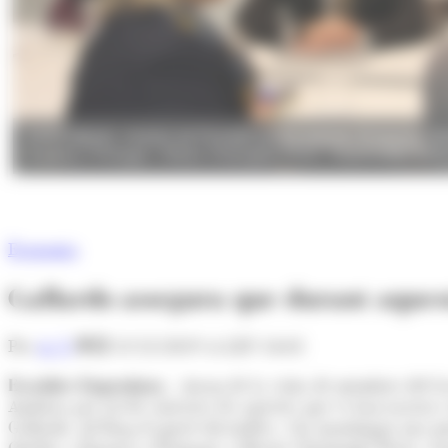
Jordi Gallardo, ministre de Presidència, Economia i Empresa, dura
Espanya i Portugal, i Olivier Christophe Perez, responsable d'Af
Economia
Gallardo assegura que durant aquesta
Per
A. S.
13/12/2019 A LES 14:01
Escaldes-Engordany.-
Arran de la visita de membres del G
Andorra per tal de conèixer els aspectes que es han tractat 
Gallardo. Al llarg d'aquest divendres, s'ha mantingut una jo
Quebec a Espanya i Portugal, i Olivier Christophe Perez, res