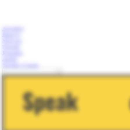
Actualitat
Empresa
Start-ups
Turisme
Economia
Anàlisi
Speaker's Corner