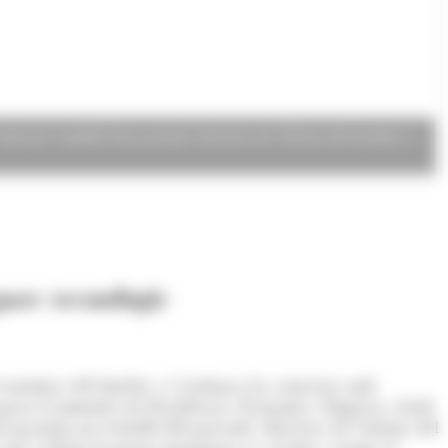
da per Isabelle Dessureault, directora de l'oficina del Quebec a
parc tecnològic
 econòmica del Quebec a Catalunya ha contactat amb
egurat el ministre de Presidència, Economia i Empresa, Jordi
apçalada per Isabelle Dessureault, directora de l'oficina del
ue al llarg d'aquesta legislatura es vol dur a terme el