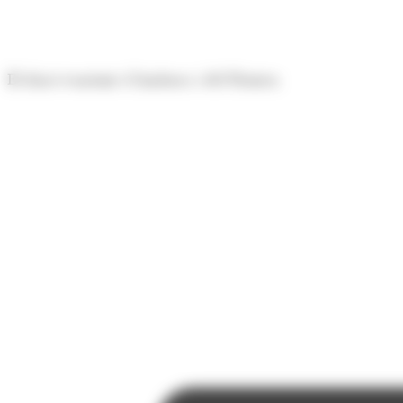
Panell de gestió de galetes
El diari econòmic d'Andorra i del Pirineu