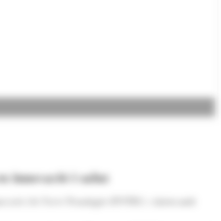
n innovació i salut
novació i les Noves Tecnologies (INNTEC), valoren molt