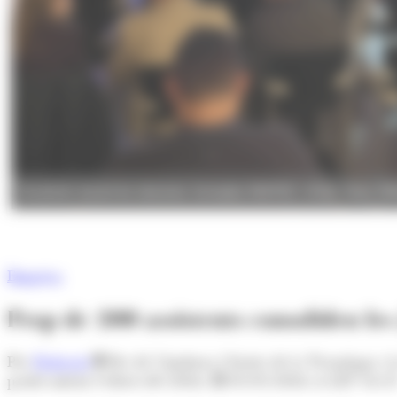
Assitents durant les desenes Jornades INNTEC. (Foto: Story Tell
Empresa
Prop de 200 assistents consoliden le
Per
Redacció
Des de l’Andorra Clúster de la Tecnologia i 
positivament l’edició del 2026.
05/05/2026 A LES 16:5