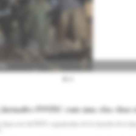
ing)
s Jornades INNTEC com una cita clau e
la Innovació (ACTINN), organitzadors de les Jornades de la In
3