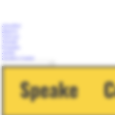
Actualitat
Empresa
Start-ups
Turisme
Economia
Anàlisi
Speaker's Corner