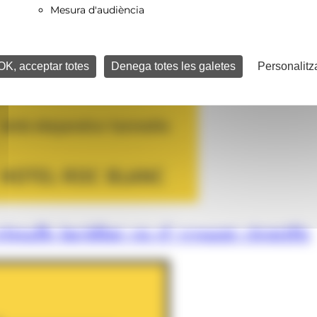
Mesura d'audiència
OK, acceptar totes
Denega totes les galetes
Personalitz
istalls incidint en el vessant científic