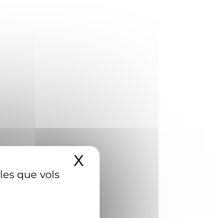
X
Amaga el banner d
 les que vols