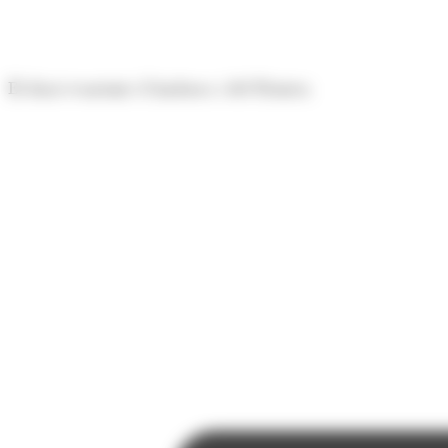
Panell de gestió de galetes
El diari econòmic d'Andorra i del Pirineu