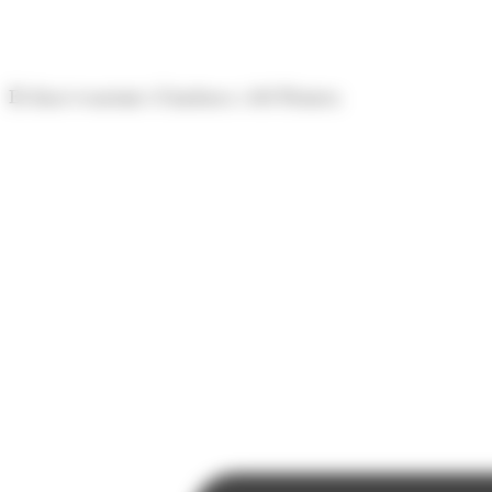
Panell de gestió de galetes
El diari econòmic d'Andorra i del Pirineu