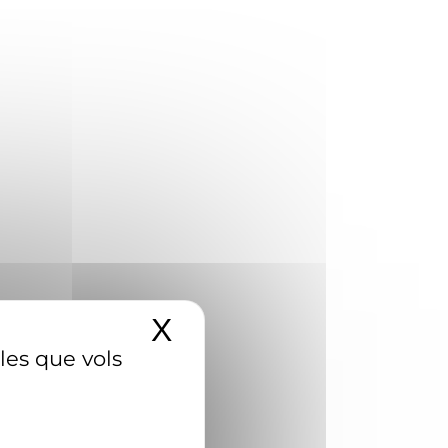
X
Amaga el banner d
 les que vols