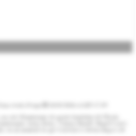
d'una escola d'esquí
24/03/2026 A LES 17:39
 un acte d'homenatge als quatre fundadors de l'Escola
 homenatjats, Josep Areny, Ventura Bonell, Miquel Casal i
nida, en un moment en què l'activitat es desenvolupava de