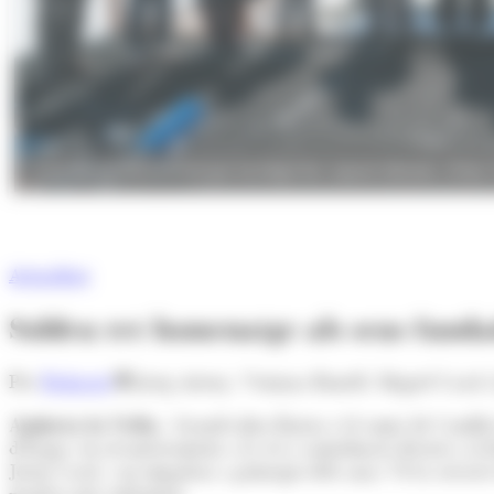
L'acte de reconeixement que ha tingut lloc aquest dimarts. (Foto:
Actualitat
Soldeu ret homenatge als seus funda
Per
Redacció
Josep Areny, Ventura Bonell, Miquel Casal i J
Andorra la Vella.-
Grandvalira-Ensisa i el comú de Canillo
d'Esquí, en reconeixement a la seva contribució decisiva a
Josep Casal, van impulsar a principis dels anys 70 la creac
manera més informal.