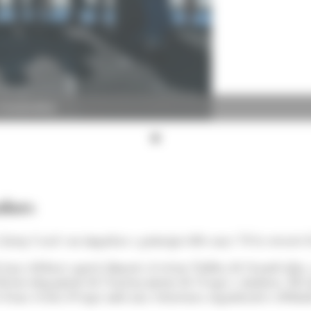
 Grandvalira)
dors
osep Casal van impulsar a principis dels anys 70 la creació 
 han celebrat aquest dimarts al sector Soldeu de Grandvalira,
l desenvolupament de l'ensenyament de l'esquí a Andorra. Els
ió d'una escola d'esquí amb una estructura organitzativa defi