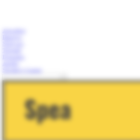
Actualitat
Empresa
Start-ups
Turisme
Economia
Anàlisi
Speaker's Corner