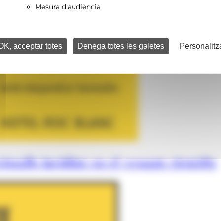
Mesura d'audiència
OK, acceptar totes
Denega totes les galetes
Personalitz
istalls incidint en el vessant científic