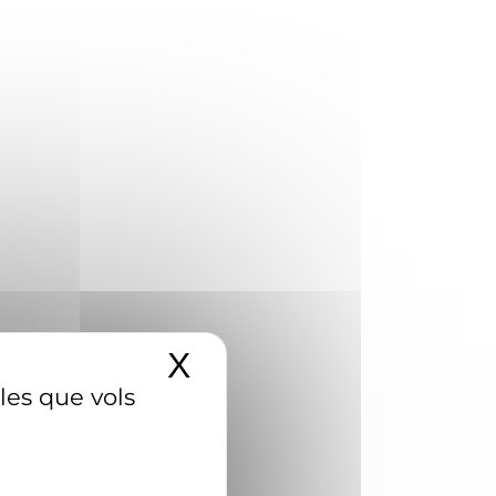
X
Amaga el banner d
 les que vols