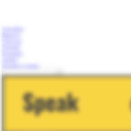
Actualitat
Empresa
Start-ups
Turisme
Economia
Anàlisi
Speaker's Corner