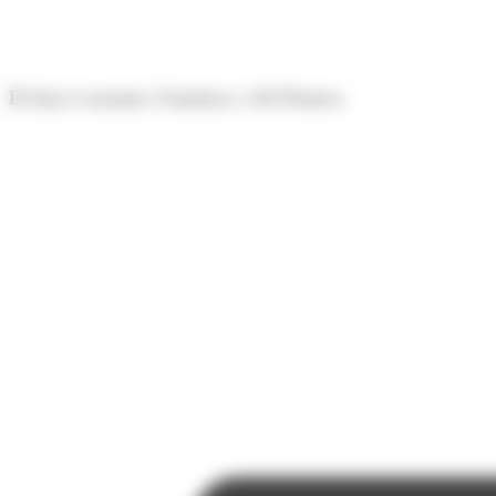
Panell de gestió de galetes
El diari econòmic d'Andorra i del Pirineu