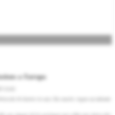
usions a Europa
S 12:42
estacada els darrers sis anys. En concret, segons un informe
tlla que algunes de les pràctiques més rellevants observades