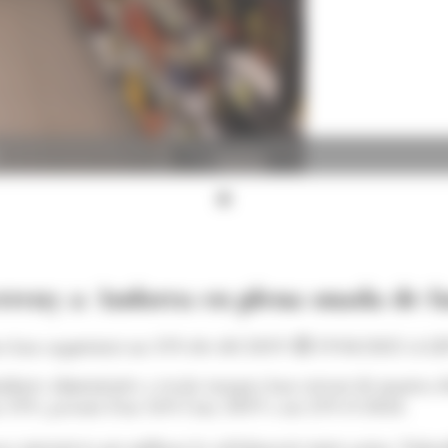
rreny a Andorra en plena onada de f
eus han augmentat un 31% des del 2019.
19/04/2025 A LE
buïdores alimentàries a escala europea han crescut de manera d
 31%, passant d'un 16% l'any 2019 a un 21% el 2024.
 iniciatives per millorar la col·laboració entre països. Subra