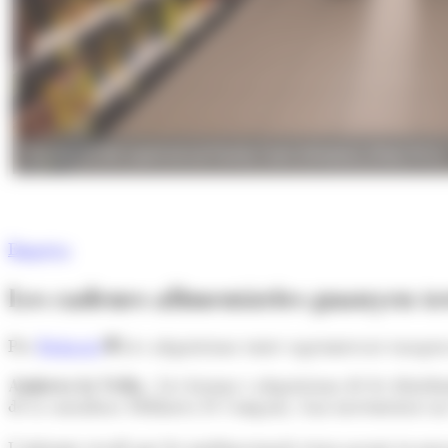
Una secció del supermercat Family Cash d'Andorra. (Foto: R.S.)
Empresa
Les cadenes alimentàries guanyen te
Per
Redacció
Les adquisicions entre supermercats europ
Andorra la Vella.-
Les fusions i adquisicions de les distri
de la consultora McKinsey & Company, han incrementat un
L'informe recull que les multinacionals estan posant en marxa