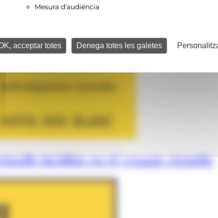
Mesura d'audiència
OK, acceptar totes
Denega totes les galetes
Personalitz
istalls incidint en el vessant científic