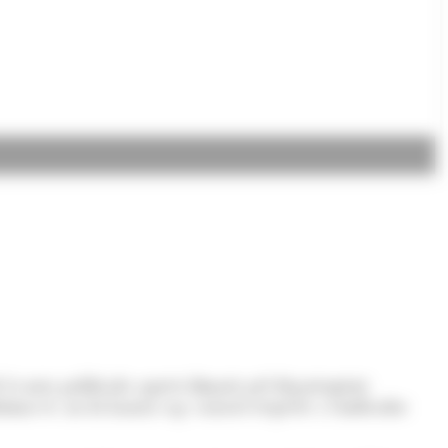
e la nota publicada aquest dimarts pel departament
irmar-se, no hi hauria cap variació respecte a l'indicador