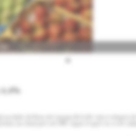
ANA)
n 4,4%
amb un Índex de Preus de Consum del 4,4%. Així es desprèn d
resenta un càlcul previ de l'IPC segons el qual, en cas de conf