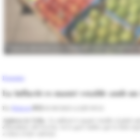
Productes alimentaris en un establiment comercial. (Foto: Arxiu 
Economia
La inflació es manté estable amb u
Per
Redacció
01/08/2023 A LES 09:51
Andorra la Vella.-
La inflació es manté estable al juliol 
d'Estadística del Govern, en la qual s'indica que la dada rep
avaluat al mes anterior.