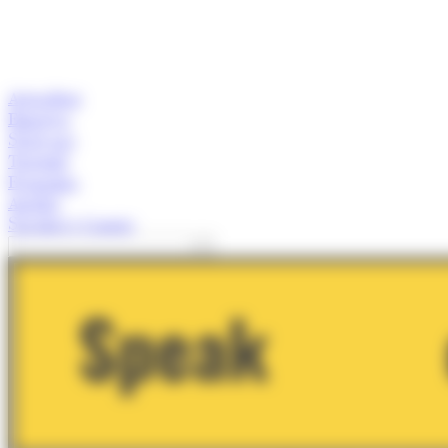
Actualitat
Empresa
Start-ups
Turisme
Economia
Anàlisi
Speaker's Corner