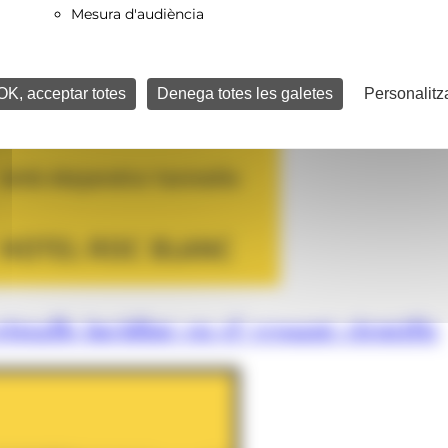
Mesura d'audiència
OK, acceptar totes
Denega totes les galetes
Personalitz
istalls incidint en el vessant científic