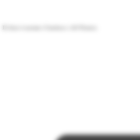
Panell de gestió de galetes
El diari econòmic d'Andorra i del Pirineu