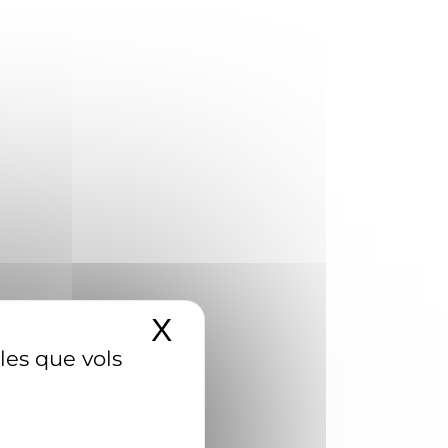
X
Amaga el banner d
 les que vols