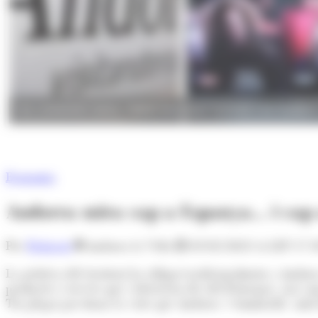
Les connexions aèries, l'oferta televisiva i l'activitat a les fro
Economia
Andorra mira cap a Espanya... i cap
Per
Redacció
Andorra la Vella
03/02/2023 A LES 17:
La petitesa del territori ha obligat tradicionalment a Andorr
productes i serveis que s'ofereixen des del Principat, així co
Tot plegat pot donar la visió que Andorra 's'emmiralla' amb 