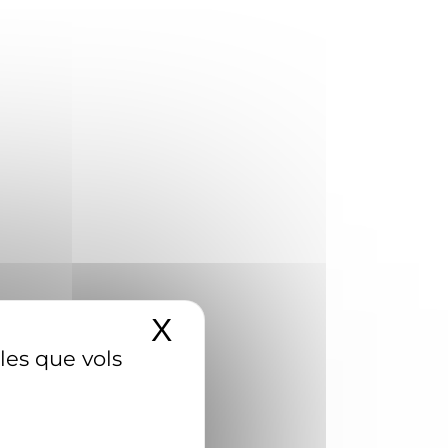
X
Amaga el banner d
 les que vols