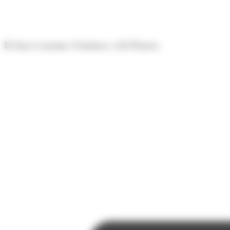
Panell de gestió de galetes
El diari econòmic d'Andorra i del Pirineu