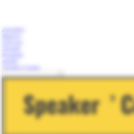
Actualitat
Empresa
Start-ups
Turisme
Economia
Anàlisi
Speaker's Corner