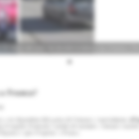
nteres són alguns dels punts que decanten la balança cap a Espanya. (Fo
 a França?
30
a a ser dependent dels països de l'entorn i, especialment,
d'E
m el registre d'entrada i sortida de turismes, visitants i turis
Espanya i 'gira l'esquena' a França.