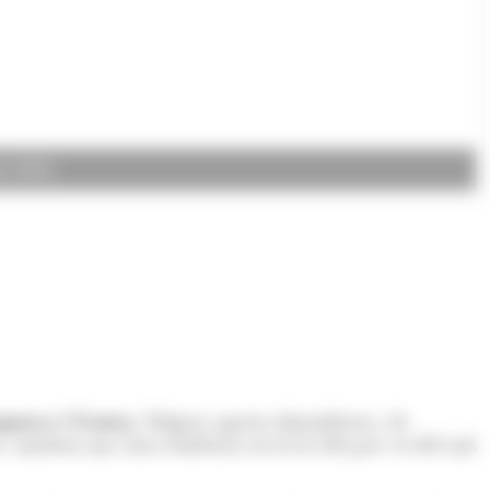
to: ANA)
spanya i França
. Malgrat aquesta dependència, els
tes, mostren una clara tendència en favor del país veí del sud.