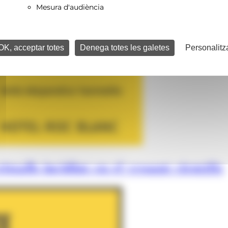
Mesura d'audiència
OK, acceptar totes
Denega totes les galetes
Personalitz
istalls incidint en el vessant científic