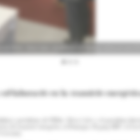
enta de FEDA, Sílvia Calvó, durant l'acte de signatura del'acord amb 
ol·laboració en la transició energèti
itat i presidenta de FEDA, Sílvia Calvó, i el president dire
̀ria de transició energètica al Principat. El grup EDF i el G
'executiu.