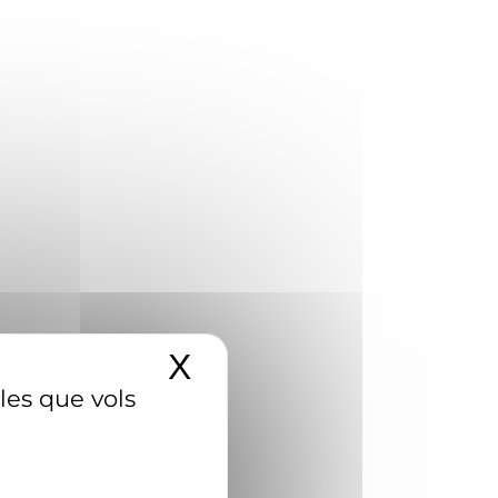
X
Amaga el banner d
 les que vols