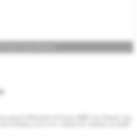
EDF. (Foto: Govern d'Andorra)
ca
ctor general d’Électricité de France (EDF), Luc Rémont, han
overn reafirmen així la seva voluntat de construir un model