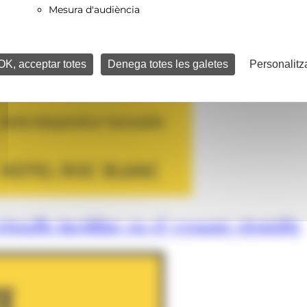
Mesura d'audiència
OK, acceptar totes
Denega totes les galetes
Personalitz
istalls incidint en el vessant científic