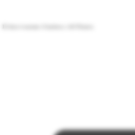
Panell de gestió de galetes
El diari econòmic d'Andorra i del Pirineu