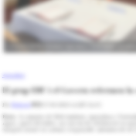
La ministra de Medi Ambient, Agricultura i Sostenibilitat i presid
Actualitat
El grup EDF i el Govern refermen la c
Per
Redacció
27/01/2023 A LES 16:15
París.-
La ministra de Medi Ambient, Agricultura i Sostenibil
signat, aquest divendres, un conveni de col·laboració en mate
energètic neutre en carboni i responsable, informen des de l