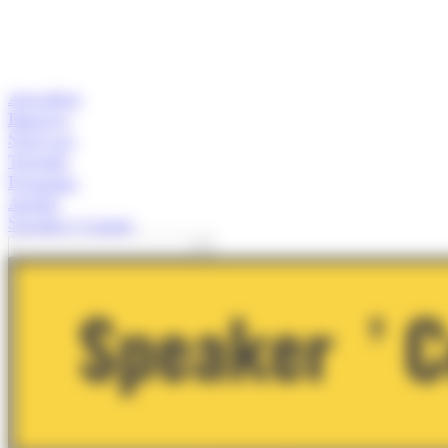
Actualitat
Empresa
Start-ups
Turisme
Economia
Anàlisi
Speaker's Corner