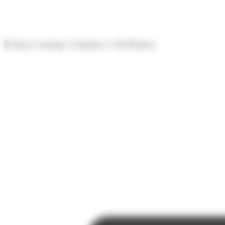
Panell de gestió de galetes
El diari econòmic d'Andorra i del Pirineu