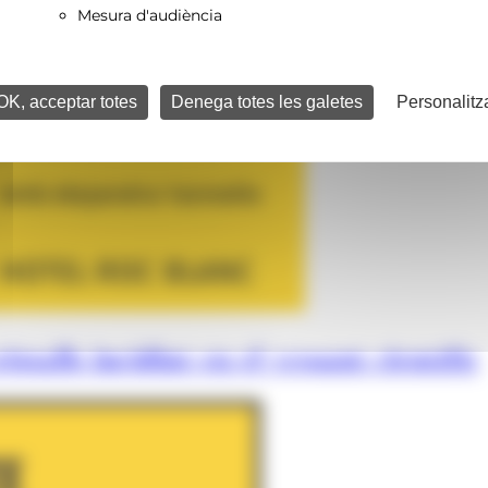
Mesura d'audiència
OK, acceptar totes
Denega totes les galetes
Personalitz
istalls incidint en el vessant científic