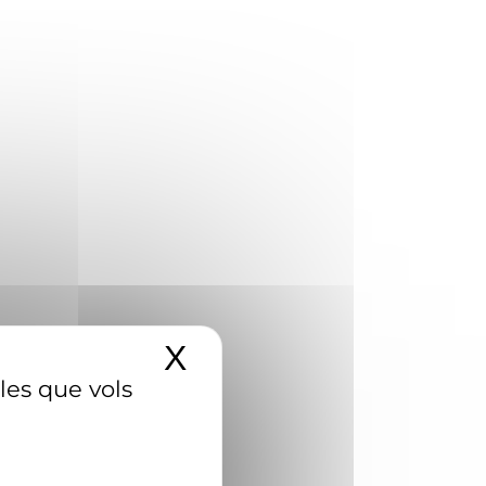
X
Amaga el banner d
 les que vols