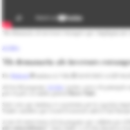
"Els demanaria als inversors estrangers que s'impliquin més 
A l'Alça
'Els demanaria als inversors estrang
Per
Redacció
Andorra la Vella
26/03/2021 A LES 06:
Al test del programa
'A l'alça
' posem a prova els principals a
pres el pols a la síndica general
Roser Suñé.
Suñé creu que Andorra es caracteritza per la capacitat emp
També considera que l’acord d’associació amb la Unió Europe
A tots els entrevistats se'ls hi pregunta què voldrien per al
més autoconfiança”.
Suñé també va revelar durant la secció