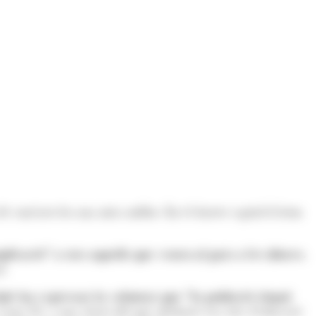
 de conèixer-los una mica millor. En el darrer capítol li hem
licació” a tots aquells que venen al país a fer diners.
t.
uñé ha expressat la voluntat que “la població tingui
l’any 83, a una classe del que aleshores era setè d'educació