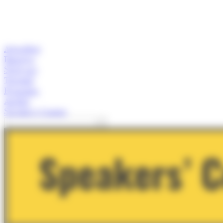
Actualitat
Empresa
Start-ups
Turisme
Economia
Anàlisi
Speaker's Corner