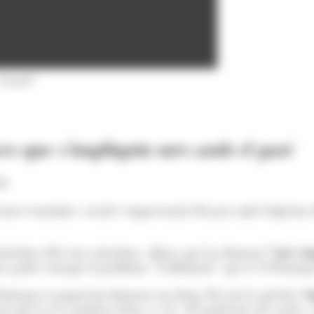
al país"
ers que s'impliquin més amb el país'
20
ctors econòmics, socials i empresarials del país amb l'objectiu
renedora dels seus ciutadans, alhora que ha demanat
“més imp
a podrà corregir el problema “d’aïllament” que té el Principa
 Principat si poguessin demanar un desig. Davant la qüestió,
S
 que la seva primera feina va ser “de professora de català a 