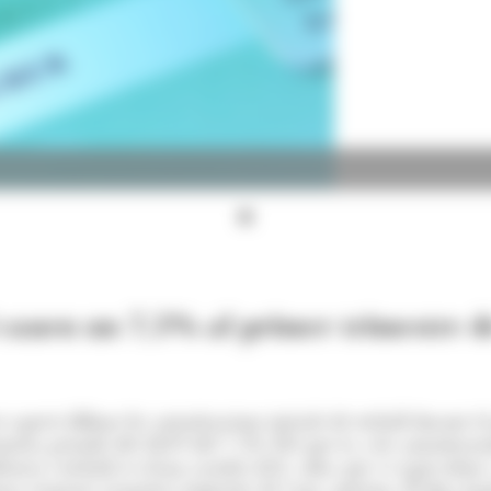
ll cauen un 7,5% al primer trimestre d
 aquest dilluns les autoritzacions inicials de treball durant e
mateix període del 2019 del 7,5%. Pel que fa a les autoritzac
ència i treball se n'han acordat 423, xifra que és equivalent 
s respecte al mateix trimestre de l'any anterior. D'altra ban