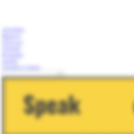
Actualitat
Empresa
Start-ups
Turisme
Economia
Anàlisi
Speaker's Corner