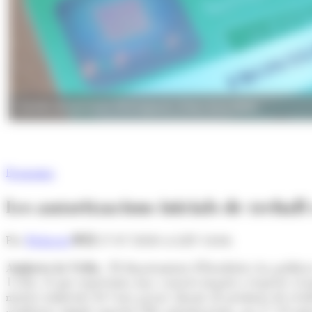
Carnets de permisos d'Immigració. (Foto: Arxiu ANA)
Economia
Les autoritzacions inicials de treba
Per
Redacció
27/07/2020 A LES 14:06
Andorra la Vella.-
El departament d'Estadística ha publicat
1.326, el que representa una variació negativa respecte al 
mateix trimestre de l'any passat. Quant als permisos de resid
residència simple suposen 286 autoritzacions, un 17,1% meny