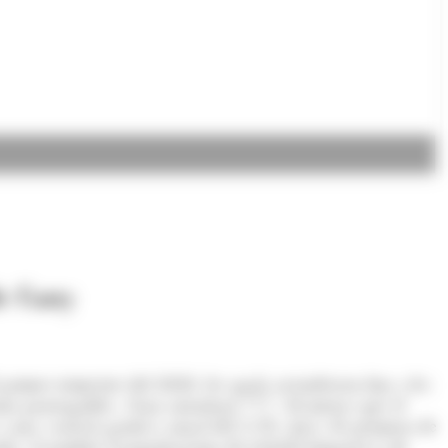
e l'any
l primer trimestre del 2020, les quals ascendeixen fins a les
ions prorrogables, s'han autoritzat 777, 34 menys que el
a una variació positiva anual del 5,5%. Així, els permisos de
da, el nombre d'autoritzacions de treball temporal és de