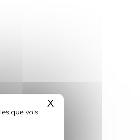
X
Amaga el banner d
 les que vols