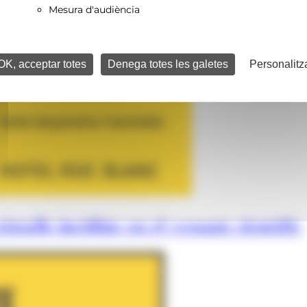
Mesura d'audiència
OK, acceptar totes
Denega totes les galetes
Personalitz
istalls incidint en el vessant científic