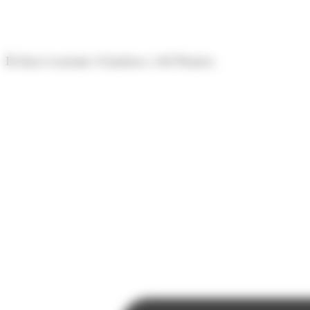
Panell de gestió de galetes
El diari econòmic d'Andorra i del Pirineu