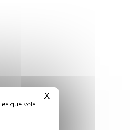
X
Amaga el banner d
 les que vols