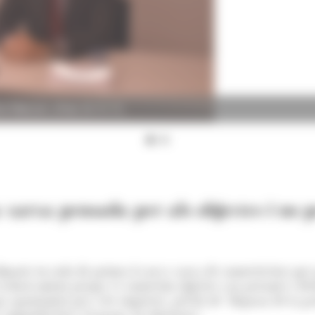
ra Telecom. (Foto: M. R. F.)
arxa pensada per als objectes i no p
marts en roda de premsa la nova xarxa de connectivitat que 
xclusivament perquè es connectin objectes i no persones i des
 oportunitat per a les empreses, pel fet de "disposar de la pos
competitivitat i el guany en eficiència".