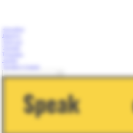
Actualitat
Empresa
Start-ups
Turisme
Economia
Anàlisi
Speaker's Corner