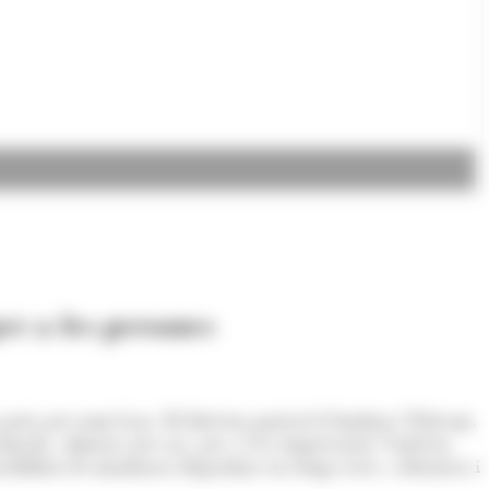
er a les persones
porta per nom Lora. El director general d'Andorra Telecom,
tinada, almenys per ara, per a l'ús empresarial. Nadal ha
sibilitat de monitorar dispositius en temps real, a distància i