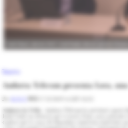
Jordi Ubach, director d'IoT, i Jordi Nadal, director general d'Andor
Empresa
Andorra Telecom presenta Lora, una x
Per
M. R. F.
17/12/2019 A LES 14:12
Andorra la Vella.-
Andorra Telecom ha presentat aquest di
Jordi Nadal, ha destacat que es tracta d'una xarxa pensada e
explicat que la xarxa de dispositius connectats representa una
a baix cost permet l'optimització de recursos, l'increment de 