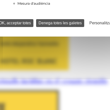
Mesura d'audiència
OK, acceptar totes
Denega totes les galetes
Personalitz
istalls incidint en el vessant científic