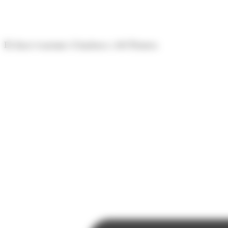
Panell de gestió de galetes
El diari econòmic d'Andorra i del Pirineu