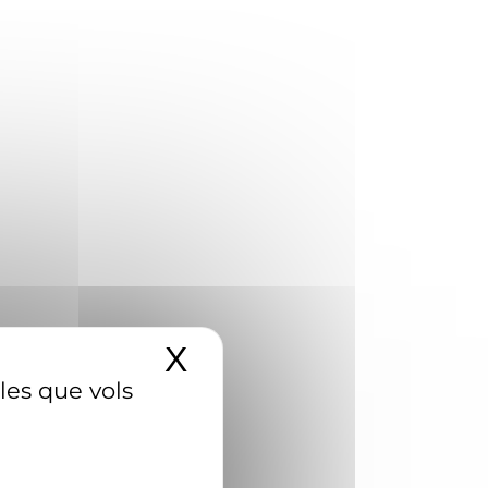
X
Amaga el banner d
 les que vols