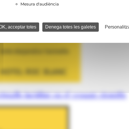
Mesura d'audiència
OK, acceptar totes
Denega totes les galetes
Personalitz
istalls incidint en el vessant científic