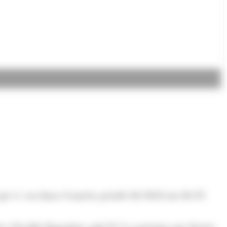
6 que es van donar el mateix període del 2024 (un 40,2%
es i Escaldes-Engordany amb 83. La parròquia que decreix