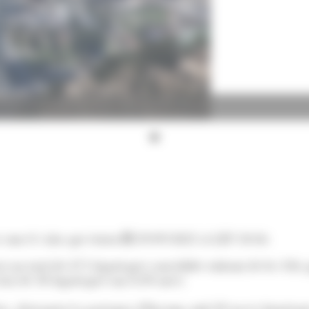
s com el valor que tenen
29/09/2025 A LES 10:36
trat un total de 471 hipoteques concedides enfront de les 33
stat de 38 hipoteques (un 8,8% més).
tica, destaquen la parròquia d’Encamp amb 89 noves hipotequ