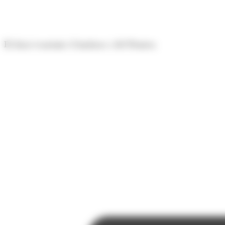
Panell de gestió de galetes
El diari econòmic d'Andorra i del Pirineu