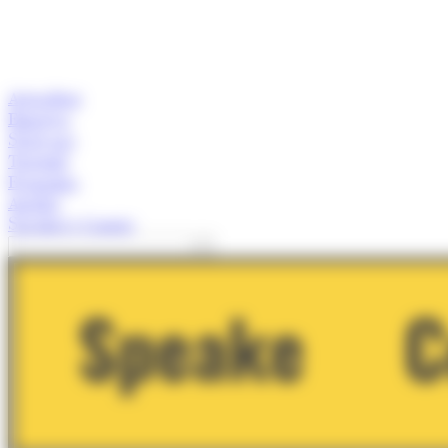
Actualitat
Empresa
Start-ups
Turisme
Economia
Anàlisi
Speaker's Corner