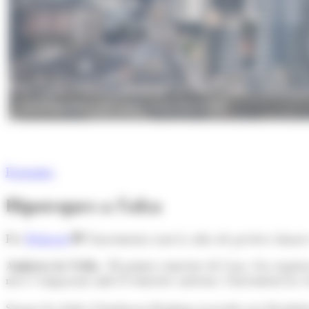
Una imatge de la vall central. (Foto: Arxiu ANA)
Economia
Hipoteques a l'alça
Per
Redacció
S'incrementa tant la xifra de préstecs donat
Andorra la Vella.-
El primer semestre de l’any s’ha regis
més). Comparant amb el semestre anterior, l’increment ha e
Segons les dades d'Andorran Banking tractades per Estadís