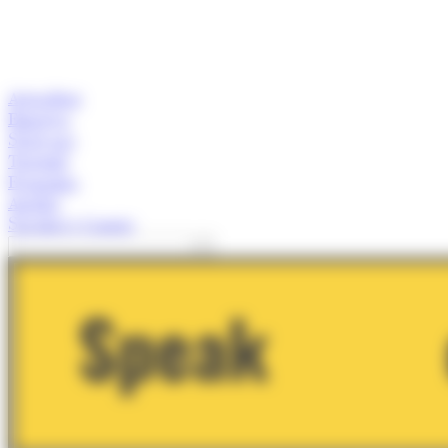
Actualitat
Empresa
Start-ups
Turisme
Economia
Anàlisi
Speaker's Corner