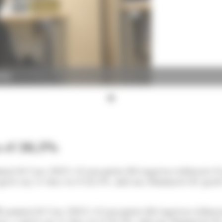
ANA)
n el 26,3%
al de l’any 2023 i el tancament dels ingressos tributaris d’aq
 a aquest any se situa en el 26,3%, amb una disminució de qua
 nominal de l’any 2023 i el tancament dels ingressos tributari
cal per a aquest any se situa en el 26,3%, amb una disminució 