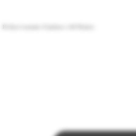
Panell de gestió de galetes
El diari econòmic d'Andorra i del Pirineu