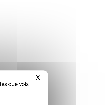
X
Amaga el banner d
 les que vols