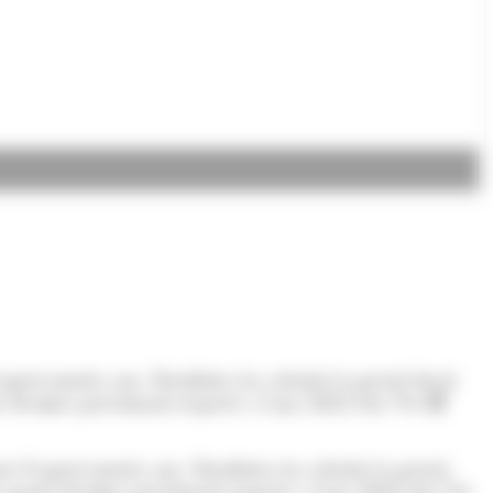
uest mateix any, Estadística ha calculat la pressió fiscal.
tre dècimes percentuals respecte a l’any 2022 (26,7%).
s d’aquest mateix any, Estadística ha calculat la pressió
de quatre dècimes percentuals respecte a l’any 2022 (26,7%).