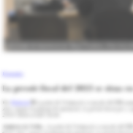
Una imatge del departament de Tributs i Fronteres. (Foto: Arxiu 
Economia
La pressió fiscal del 2023 se situa e
Per
Redacció
A partir de l’estimació avançada del PIB nomin
Així, segons el principi de meritació, la pressió fiscal per
29/07/2024 A LES 10:30
Andorra la Vella.-
A partir de l’estimació avançada del PIB
fiscal. Així, segons el principi de meritació, la pressió fis