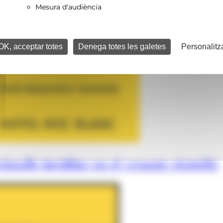
Mesura d'audiència
OK, acceptar totes
Denega totes les galetes
Personalitz
istalls incidint en el vessant científic