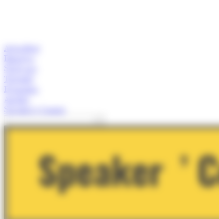
Actualitat
Empresa
Start-ups
Turisme
Economia
Anàlisi
Speaker's Corner