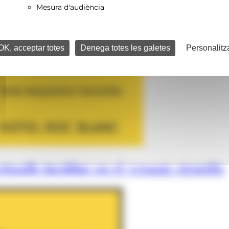
Mesura d'audiència
OK, acceptar totes
Denega totes les galetes
Personalitz
istalls incidint en el vessant científic