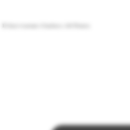
Panell de gestió de galetes
El diari econòmic d'Andorra i del Pirineu