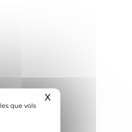
X
Amaga el banner d
 les que vols