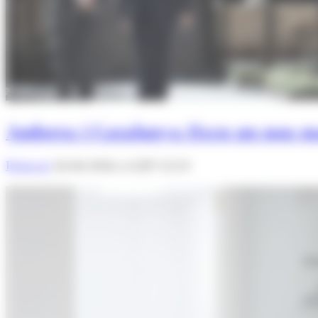
Andorra i Catalunya fixen un nou ma
Redacció
26/06/2026 A LES 12:53