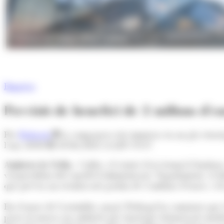
L'exterior de Caldea. (Foto: Caldea)
Empresa
Previsió de benefici de 2 milions d'e
Per
Redacció
La companyia està immersa en un pla estratè
l’any 2030
18/06/2025 A LES 19:37
Andorra la Vella.-
Caldea, el centre d'oci termal d'Andorra
vicepresident del consell d'administració. Seguidament, el d
que preveu un resultat net positiu de 2 milions d'euros, i e
En el marc de l'assemblea anual, Pedregal ha comentat que e
posar en marxa un ambiciós pla estratègic triennal per modern