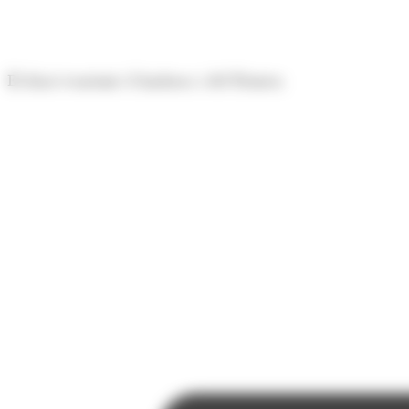
Panell de gestió de galetes
El diari econòmic d'Andorra i del Pirineu