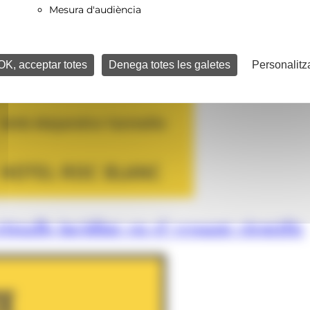
Mesura d'audiència
OK, acceptar totes
Denega totes les galetes
Personalitz
istalls incidint en el vessant científic