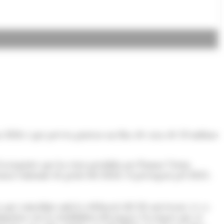
n 2026 i que preveu generar un flux de caixa de 10 milions
'accionistes que ha estat presidida per Ramon Visent,
entat l'informe de gestió del 2024, el pressupost pel 2025,
que coincidint amb la celebració del 30 aniversari, es va
mpulsar així la rendibilitat del negoci. Un negoci que al