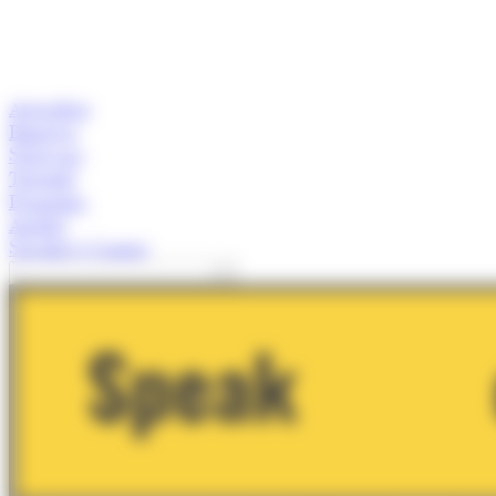
Actualitat
Empresa
Start-ups
Turisme
Economia
Anàlisi
Speaker's Corner