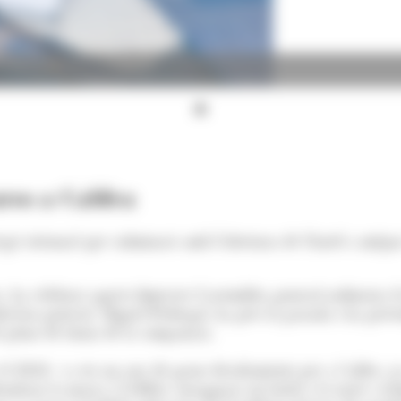
uros a Caldea
gic triennal que culminarà amb l’obertura de l’hotel a mitja
, ha celebrat aquest dimecres l'assemblea general ordinària d
irector general, Miguel Pedregal, ha pres la paraula i ha pres
ls plans de futur de la companyia.
l 2024 va ser un any de grans desafiaments per a Caldea, ja 
itzar la marca i l'edifici, inaugurar un hotel a la torre i rei