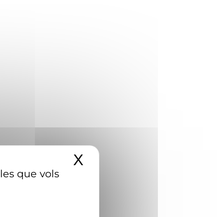
X
Amaga el banner d
 les que vols