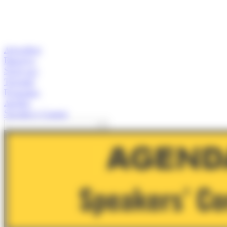
Actualitat
Empresa
Start-ups
Turisme
Economia
Anàlisi
Speaker's Corner