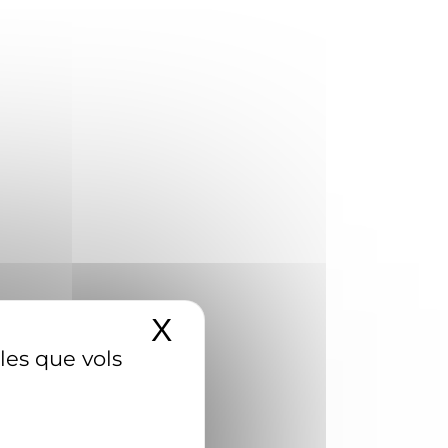
X
Amaga el banner d
 les que vols