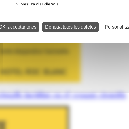
Mesura d'audiència
OK, acceptar totes
Denega totes les galetes
Personalitz
istalls incidint en el vessant científic