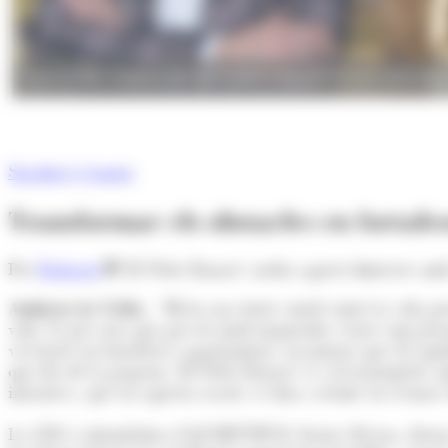
Gemma Riu, responsable de l'Andorra Esports Clúster sera entr
Speaker's Corner
Transformar els obstacles en fortale
Per
Redacció
‘El Teler Daurat’ arriba aquest dimecres amb
Andorra la Vella.-
“Hi ha un estret vincle entre la vida per
vida. És per això que pot ser molt inspirador veure com pers
vivències en fortaleses i oportunitats, en motors que els aju
que des de la proposta ‘El Teler Daurat’ es vol transmetre a
iniciativa, que en aquesta ocasió, es duu a terme en el marc
La CEO i cofundadora d’AUMENTIUM, Jessica Rivera, destaca 