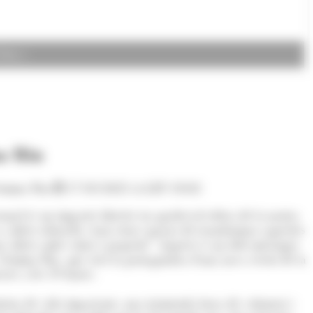
oto: )
ma Riu
, Gemma Riu
17/03/2025 A LES 18:02
rsonal té un impacte directe en qualsevol esfera de la nostra
 altres obstacles, han estat capaços de transformar aquestes
ns altres amb valors i propòsit”. Aquest és un dels missatges
, Gemma Riu, que serà la protagonista d'una nova sessió de la
res a les 19 hores.
òria de vida impactant, una tremenda força de voluntat i