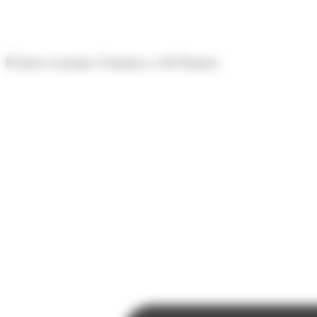
Panell de gestió de galetes
El diari econòmic d'Andorra i del Pirineu