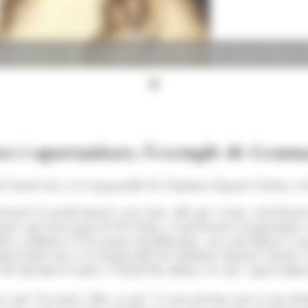
evistada per la CEO i cofundadora d’AUMENTIUM, Jessica Rivera. (F
ses i oportunitats, l'exemple de Gem
 l'entrevista a la responsable de l'Andorra Esports Clúster
sonal i la professional i, per tant, allò que vivim a nivell pe
ones que han hagut de fer front a experiències traumàtiques o
den a millorar el seu propi autolideratge, així com liderar a u
mb l'entrevista a la responsable de l'Andorra Esports Clúster
 del Speakers’Corner a l'hotel Roc Blanc. La cita, aquest dimec
que s'ha triat a Riu, ja que “és una persona que té una hist