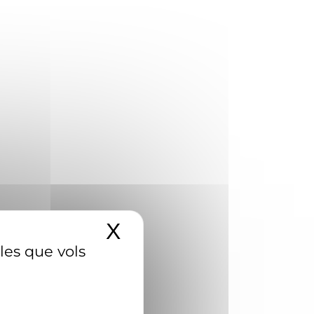
X
Amaga el banner d
 les que vols