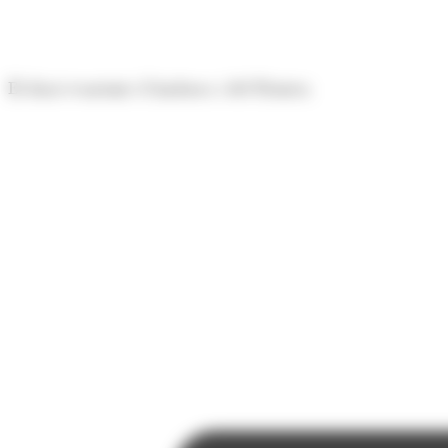
Panell de gestió de galetes
El diari econòmic d'Andorra i del Pirineu