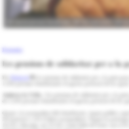
Del total de persones beneficiades, 867 han estat dones i 425 ho
Economia
Les pensions de solidaritat per a la 
Per
Redacció
Les pensions de solidaritat per a la gent gr
1.292 persones beneficiàries d’aquesta prestació de les qua
Andorra la Vella.-
Les pensions de solidaritat per a la ge
de 1.292 persones beneficiàries d’aquesta prestació de les 
Quant a la nacionalitat dels beneficiaris, segons publica a
38 franceses i 131 d’altres nacionalitats. Segons la parròq
14,5% a Encamp, un 13,5% a Sant Julià de Lòria, un 6,1% a 