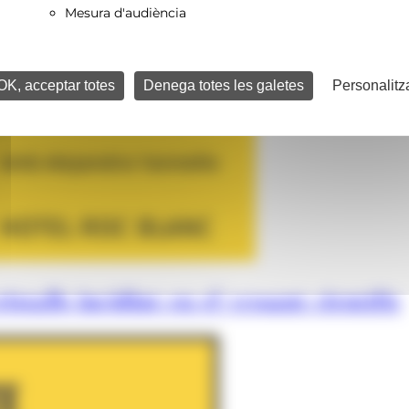
Mesura d'audiència
OK, acceptar totes
Denega totes les galetes
Personalitz
istalls incidint en el vessant científic