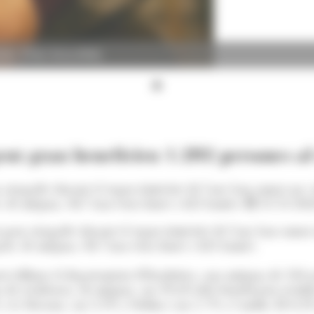
mes. (Foto: Arxiu ANA)
gent gran beneficien 1.292 persones al
an atorgades durant el segon trimestre de l'any han sumat un
ls, de mitjana, 867 han estat dones i 425 homes.
11/11/202
nt gran atorgades durant el segon trimestre de l'any han sum
quals, de mitjana, 867 han estat dones i 425 homes.
quest dilluns el departament d'Estadística, una mitjana de 31
uia de residència, de mitjana, un 39,6% dels beneficiaris resi
la Massana, un 3,1% a Ordino i un 1,7% a Canillo. El 0,2% r