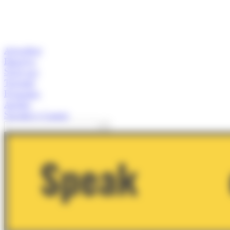
Actualitat
Empresa
Start-ups
Turisme
Economia
Anàlisi
Speaker's Corner