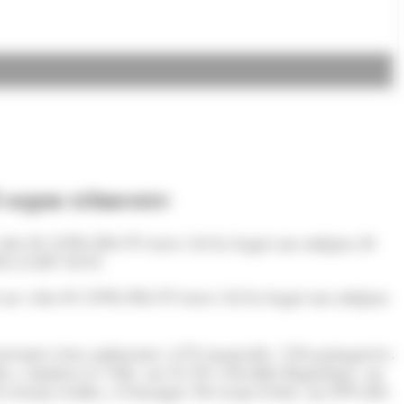
 segon trimestre
 valor de 2.096.306,93 euros i hi ha hagut una mitjana de
4 A LES 10:31
at un valor de 2.096.306,93 euros i hi ha hagut una mitjana
0 persones eren andorranes, 678 espanyoles, 134 portugueses,
dien a Andorra la Vella, un 21,3% a Escaldes-Engordany, un
estant residia a l’estranger. Per tram d’edat, un 89% dels