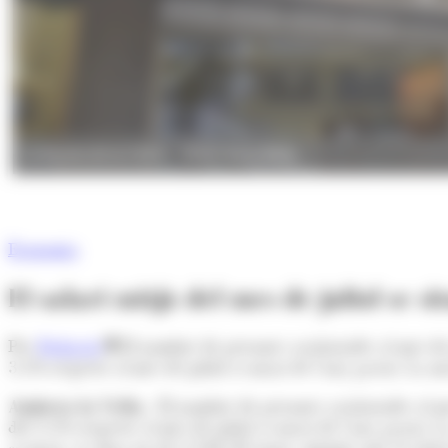
La façana de la CASS. (Foto: Arxiu ANA)
Economia
El salari mitjà del mes de juliol se
Per
Redacció
El nombre de persones assalariades al mes de
3,5% respecte al mes de juliol avançat de l'any passat. La 
Andorra la Vella.-
El nombre de persones assalariades al m
del 3,5% respecte al mes de juliol avançat de l'any passat. 
avançat, se situa en els 2.544,30 euros, mentre que el sala