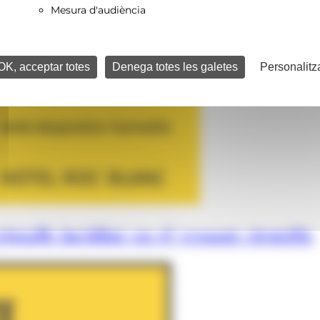
Mesura d'audiència
OK, acceptar totes
Denega totes les galetes
Personalitz
istalls incidint en el vessant científic