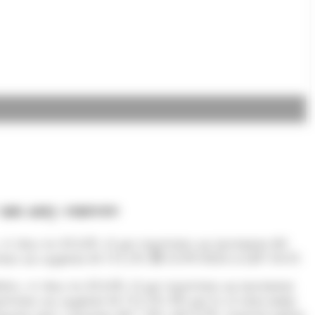
e un any enrere
, se situa en 43.638, el que representa un increment del
resenta un augment de l'11,2%.
12/09/2024 A LES 10:35
stica, se situa en 43.638, el que representa un increment
epresenta un augment de l'11,2%. Pel que fa al salari mitjà
suposen unes variacions del 7,4% i del 4,9%, respectivament,