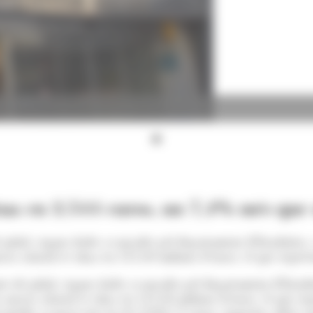
 situa en 2.544 euros, un 7,4% més qu
 juliol, segons dades avançades pel departament d'Estadística
massa salarial se situa en 111,03 milions d'euros, el que rep
es de juliol, segons dades avançades pel departament d'Estadí
La massa salarial se situa en 111,03 milions d'euros, el que r
ri medià avançat està en els 2.034,71 euros. Aquestes xifres 