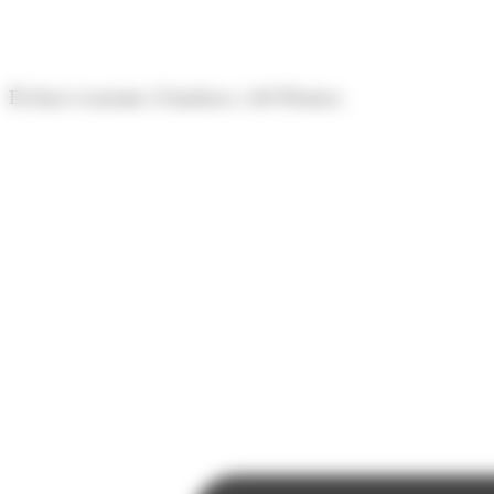
Panell de gestió de galetes
El diari econòmic d'Andorra i del Pirineu