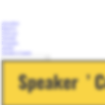
Actualitat
Empresa
Start-ups
Turisme
Economia
Anàlisi
Speaker's Corner