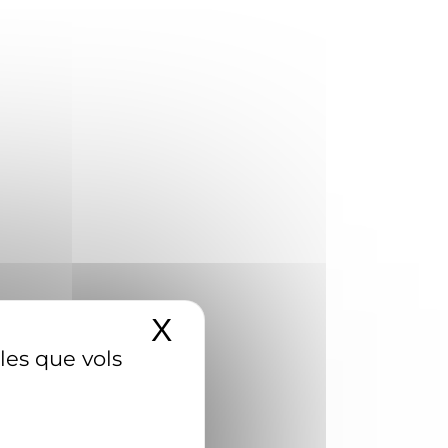
X
Amaga el banner d
 les que vols