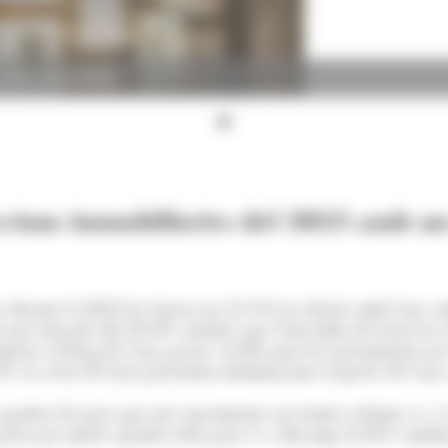
. (Foto: Arxiu ANA)
saccions immobiliàries del 2023 amb 
s durant el 2023 ha baixat un 12,1% en relació amb l'any ant
una baixada del 28,4%, mentre que Sant Julià de Lòria ha es
esos al llarg de l'any passat, el dels pisos ha incrementat un
%. La resta de béns presenten disminucions respecte de l'any 
 quadrat de pisos que més incrementa en termes relatius és a 
preu per metre quadrat dels pisos és a Encamp (4,4%) i Andorr