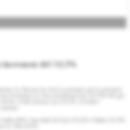
un increment del 12,5%
erior. La Massana ha estat la parròquia que ha presentat
tat el territori on s'han incrementat més (12,5%). Pel que
 10,2%, el dels terrenys un 113,3%, el d'altres
anterior.
Canillo (28%), Sant Julià de Lòria (19,6%) i Ordino (15,9%).
a la Vella (0,8%).