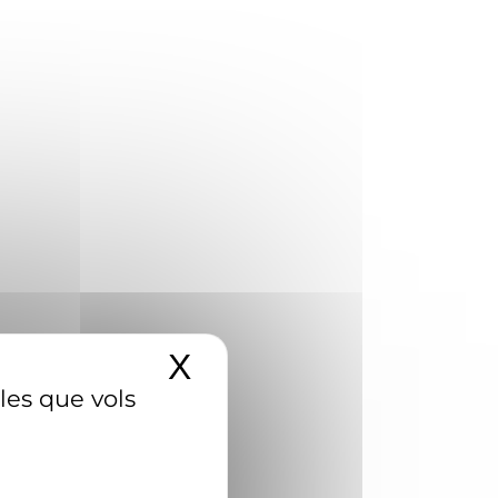
X
Amaga el banner d
 les que vols