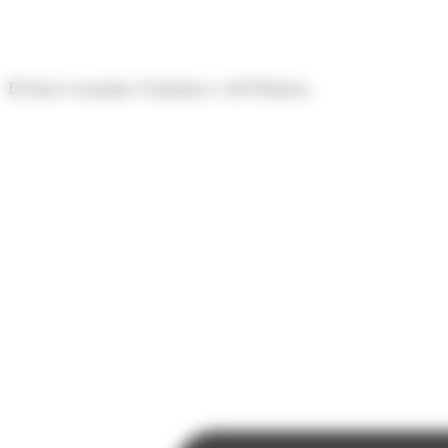
Panell de gestió de galetes
El diari econòmic d'Andorra i del Pirineu