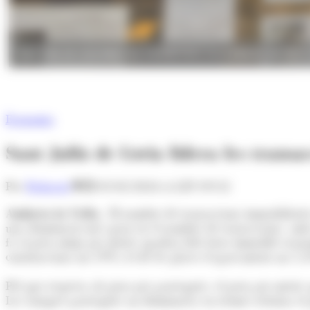
Sant Julià de Lòria lidera les transaccions immobiliàries del 2023
Economia
Sant Julià de Lòria lidera les tran
Per
Redacció
05/02/2024 A LES 09:52
Andorra la Vella.-
El nombre de transaccions immobiliàrie
una disminució més gran en el nombre de transaccions, amb 
fa al preu mitjà per metre quadrat dels béns immobles transm
construccions un 19% i el de les places d'aparcament un 5,2
Pel que respecta als pisos per parròquies, el preu per metre
Les úniques parròquies on disminueix en termes relatius el 