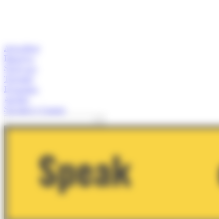
Actualitat
Empresa
Start-ups
Turisme
Economia
Anàlisi
Speaker's Corner