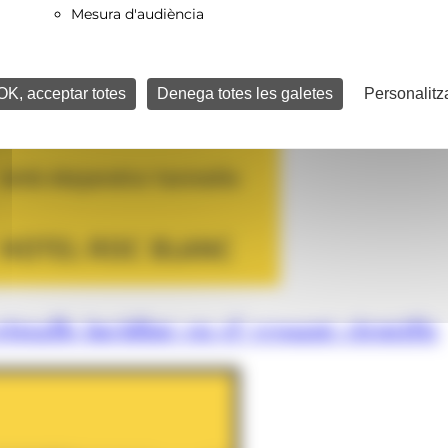
Mesura d'audiència
OK, acceptar totes
Denega totes les galetes
Personalitz
istalls incidint en el vessant científic