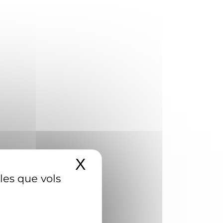
X
Amaga el banner d
 les que vols