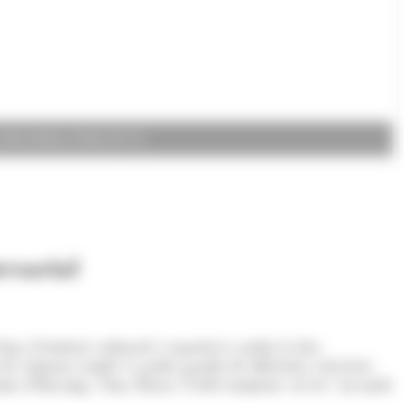
Nino Marot. (Foto: M. F.)
resarial
na d'entitats culturals i esportives arriba la fira
ap de setmana també es podrà gaudir de diferents activitats
comú d'Encamp, Nino Marot, l'esdeveniment vol ser "un molt