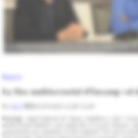
Un moment de la presentació de la fira multisectorial, a càrrec 
Empresa
La fira multisectorial d'Encamp vol do
Per
M. F.
05/09/2022 A LES 12:49
Encamp.-
Amb l'objectiu de "donar visibilitat i valor" al tei
multisectorial Enfira't, que tindrà lloc el cap de setmana. Ap
programades per amenitzar l'esdeveniment. Tal com ha mani
bon aparador" del teixit empresarial de la parròquia, perquè 