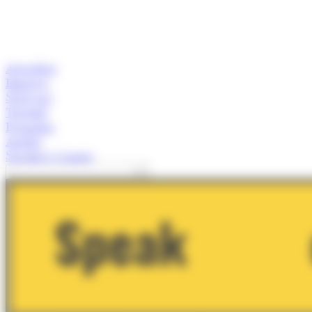
Actualitat
Empresa
Start-ups
Turisme
Economia
Anàlisi
Speaker's Corner