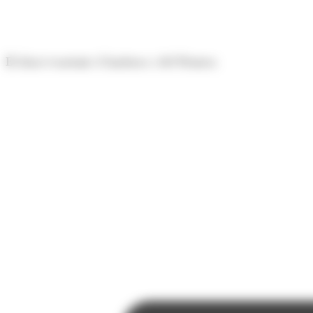
Panell de gestió de galetes
El diari econòmic d'Andorra i del Pirineu