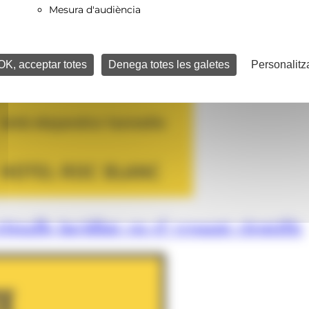
Mesura d'audiència
OK, acceptar totes
Denega totes les galetes
Personalitz
istalls incidint en el vessant científic