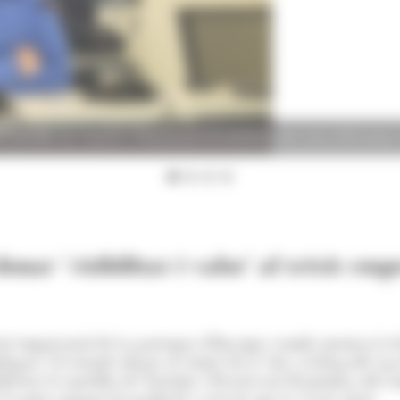
del conseller de Turisme i Reactivació Econòmica del comú d'Encamp, 
nar 'visibilitat i valor' al teixit emp
xit empresarial de la parròquia d'Encamp i també mostrar la fei
legarà 70 estands situats al centre de la vila i al llarg del c
festat el conseller de Turisme i Reactivació Econòmica del 
la gent conegui els productes i serveis que té al seu abast.