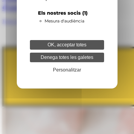
d'agost
Els nostres socis
(1)
Mesura d'audiència
Redacció
23/07/2024 A LES 10:01
OK, acceptar totes
Denega totes les galetes
Personalitzar