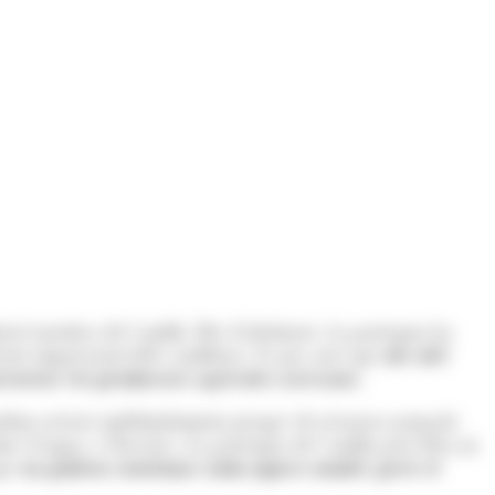
ió turística de Canillo. Des d’aleshores, la parròquia ha
eixit empresarial dels canillencs. És per això que
des del
enciar els productors agrícoles artesans.
dem créixer indefinidament perquè els recursos naturals
es d’aigua a l’hivern a la parròquia de Canillo però Déu ni
que
no podem continuar amb aquest model, però el