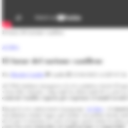
El futur del turisme canillenc
A l'Alça
El futur del turisme canillenc
Per
Elisabet Cortiles
Canillo
15/04/2021 A LES 07:26
Al 1964 Andorra inaugurava la seva primera estació d’esquí am
viscut dels visitants, i mig segle ha donat molt de sí, però j
comú de Canillo s'aposta per repensar el model actual i
Durant la seva intervenció al programa '
A l'Alça
', el
cònsol
són limitats; tenim l’aigua que tenim i no podem abastir mo
do el que es tensiona la xarxa d’aigua quan estem en plena o
canvi no serà immediat ni ràpid perquè és impossible"