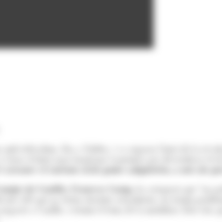
b telecabina. Era a Soldeu, i va suposar l’inici de la revoluc
a és hora d’obrir nous horitzons econòmics per diversificar el t
 atraure el turisme d'alt poder adquisitiu, a més de pot
 major de Canillo, Francesc Camp,
ha assegurat que "no po
lt més del que ja estem abastint actualment, no tenim problem
cupació a Canillo, i tenim el tema de la mobilitat. Està clar 
.