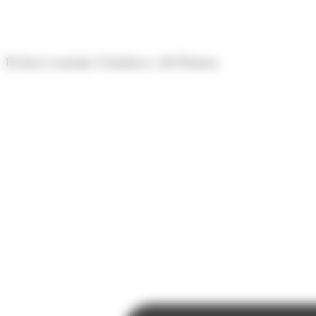
Panell de gestió de galetes
El diari econòmic d'Andorra i del Pirineu