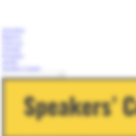
Actualitat
Empresa
Start-ups
Turisme
Economia
Anàlisi
Speaker's Corner