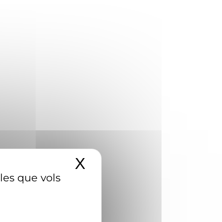
X
Amaga el banner d
 les que vols