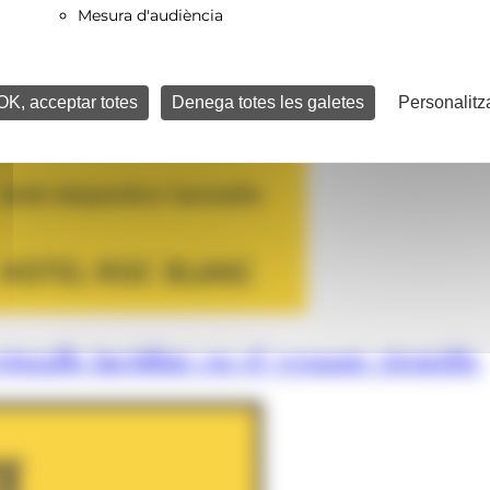
Mesura d'audiència
OK, acceptar totes
Denega totes les galetes
Personalitz
istalls incidint en el vessant científic