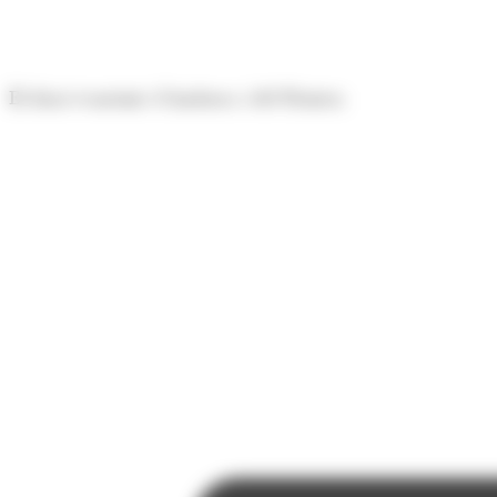
Panell de gestió de galetes
El diari econòmic d'Andorra i del Pirineu