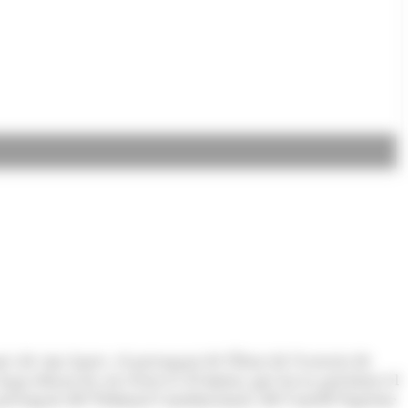
 de cinc hores– el pressupost de l'Estat de l'exercici de
hagi refusat les set reserves d'esmena que havia presentat el
pressupost del Tribunal Constitucional, del Consell Superior