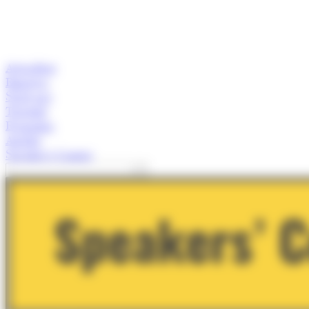
Actualitat
Empresa
Start-ups
Turisme
Economia
Anàlisi
Speaker's Corner