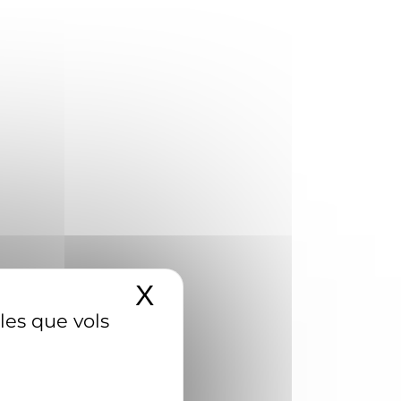
X
Amaga el banner d
 les que vols