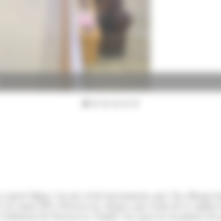
aquest dijous –en una sessió maratoniana que s'ha allargat més
en contra (PS i Terceravia), després que el ple de la cambra 
 l'abstenció de Terceravia. També s'ha aprovat el projecte de 