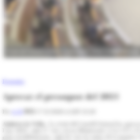
El ple del Consell General, aquest dijous. (Foto: Consell General)
Economia
Aprovat el pressupost del 2021
Per
A. B.
17/12/2020 A LES 21:28
Andorra la Vella.-
La sessió del Consell General ha aprovat 
l'any 2021, amb 17 vots a favor (Demòcrates, L'A i CC) i 11 
grup socialdemòcrata, amb els vots en contra de la majoria i