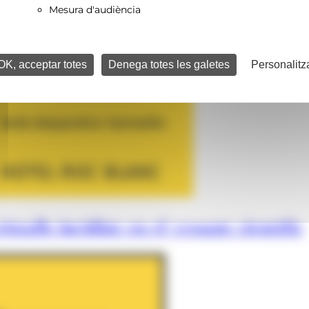
Mesura d'audiència
OK, acceptar totes
Denega totes les galetes
Personalitz
istalls incidint en el vessant científic