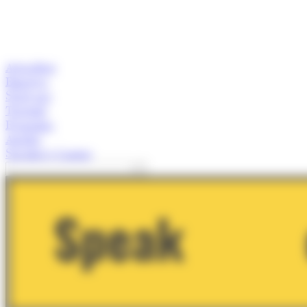
Actualitat
Empresa
Start-ups
Turisme
Economia
Anàlisi
Speaker's Corner