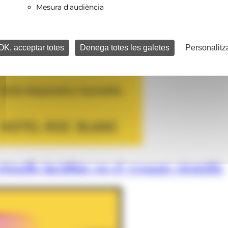
Mesura d'audiència
OK, acceptar totes
Denega totes les galetes
Personalitz
istalls incidint en el vessant científic