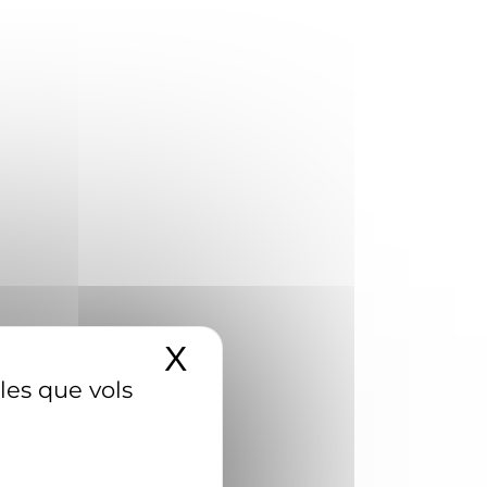
X
Amaga el banner d
 les que vols