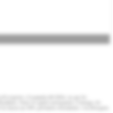
,6% respecte a l’acumulat del 2016, en què les
adística. Sense el capítol corresponent a l'energia, les
ue ha baixat un 10%, presenten creixements, i en destaquen