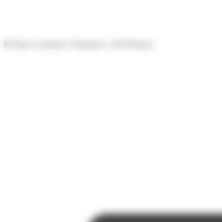
Panell de gestió de galetes
El diari econòmic d'Andorra i del Pirineu