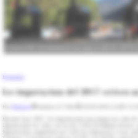
Durant el 2017, les importacions han tingut un valor de 1.307,50 
Economia
Les importacions del 2017 creixen u
Per
Redacció
Andorra la Vella
22/01/2018 A LES 11:
Durant l'any 2017, les importacions han tingut un valor de
importacions en valor van ser de 1.226,10 milions d’euros, se
importacions augmenten un 5,4% en comparació a l’any anteri
l'energia i el transport amb un 23,9% i un 20,8%, repectiv