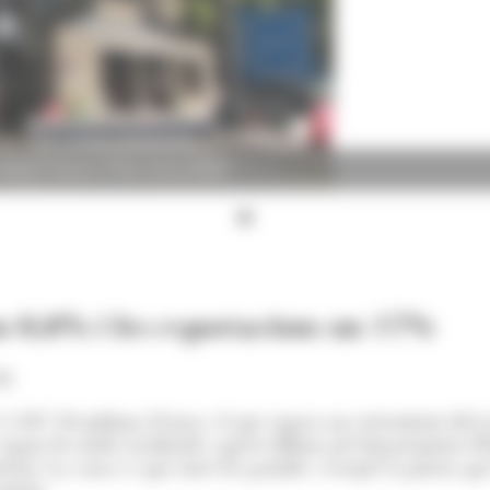
milions d’euros (Foto: Arxiu ANA)
n 6,6% i les exportacions un 17%
38
 1.307,50 milions d’euros, el que suposa un creixement del 6
gons les dades facilitades aquest dilluns pel departament d'Est
or. La causa és que totes les partides, excepte la joieria q
ament.